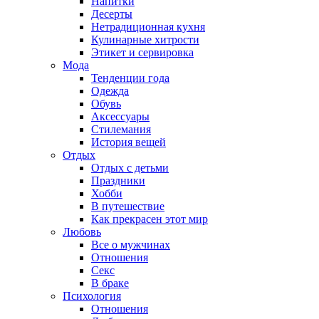
Напитки
Десерты
Нетрадиционная кухня
Кулинарные хитрости
Этикет и сервировка
Мода
Тенденции года
Одежда
Обувь
Аксессуары
Стилемания
История вещей
Отдых
Отдых с детьми
Праздники
Хобби
В путешествие
Как прекрасен этот мир
Любовь
Все о мужчинах
Отношения
Секс
В браке
Психология
Отношения