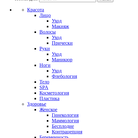
Красота
Лицо
Уход
Макияж
Волосы
Уход
Прически
Руки
Уход
Маникюр
Ноги
Уход
Флебология
Тело
SPA
Косметология
Пластика
Здоровье
Женское
Гинекология
Маммология
Бесплодие
Контрацепция
Беременность