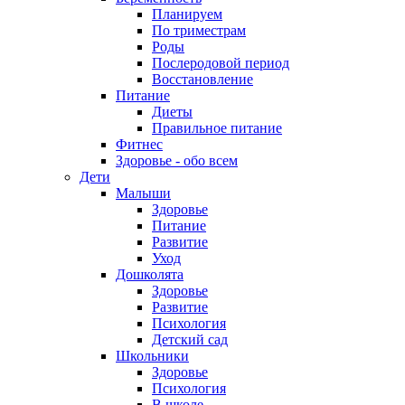
Планируем
По триместрам
Роды
Послеродовой период
Восстановление
Питание
Диеты
Правильное питание
Фитнес
Здоровье - обо всем
Дети
Малыши
Здоровье
Питание
Развитие
Уход
Дошколята
Здоровье
Развитие
Психология
Детский сад
Школьники
Здоровье
Психология
В школе