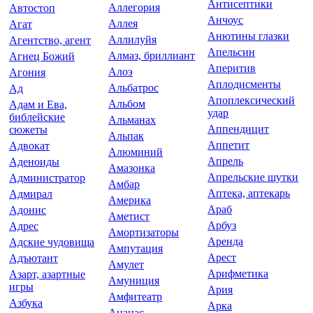
Антисептики
Аллегория
Автостоп
Анчоус
Аллея
Агат
Анютины глазки
Аллилуйя
Агентство, агент
Апельсин
Алмаз, бриллиант
Агнец Божий
Аперитив
Алоэ
Агония
Аплодисменты
Альбатрос
Ад
Апоплексический
Альбом
Адам и Ева,
удар
библейские
Альманах
Аппендицит
сюжеты
Альпак
Аппетит
Адвокат
Алюминий
Апрель
Аденоиды
Амазонка
Апрельские шутки
Администратор
Амбар
Аптека, аптекарь
Адмирал
Америка
Араб
Адонис
Аметист
Арбуз
Адрес
Амортизаторы
Аренда
Адские чудовища
Ампутация
Арест
Адъютант
Амулет
Арифметика
Азарт, азартные
Амуниция
игры
Ария
Амфитеатр
Азбука
Арка
Ананас