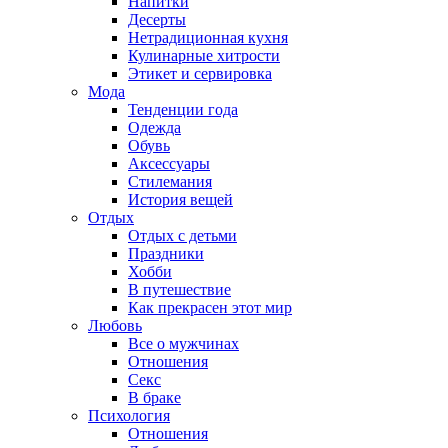
Напитки
Десерты
Нетрадиционная кухня
Кулинарные хитрости
Этикет и сервировка
Мода
Тенденции года
Одежда
Обувь
Аксессуары
Стилемания
История вещей
Отдых
Отдых с детьми
Праздники
Хобби
В путешествие
Как прекрасен этот мир
Любовь
Все о мужчинах
Отношения
Секс
В браке
Психология
Отношения