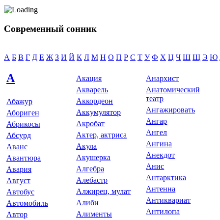
Современный сонник
А
Б
В
Г
Д
Е
Ж
З
И
Й
К
Л
М
Н
О
П
Р
С
Т
У
Ф
Х
Ц
Ч
Ш
Щ
Э
Ю
А
Акация
Анархис­т
Акварель
Анатомический
театр
Аккордеон
Абажур
Ангажировать
Аккумулятор
Абориген
Ангар
Акробат
Абрикосы
Ангел
Актер, актриса
Абсурд
Ангина
Акула
Аванс
Анекдот
Акушерка
Авантюра
Анис
Алгебра
Авария
Антарктика
Алебастр
Август
Антенна
Алжирец, мулат
Автобус
Антиквариат
Алиби
Автомобиль
Антилопа
Алименты
Автор