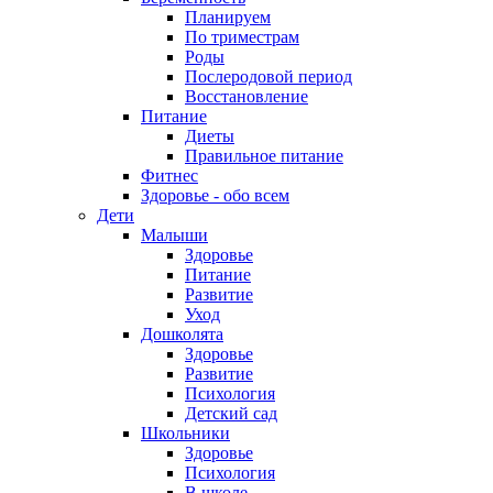
Планируем
По триместрам
Роды
Послеродовой период
Восстановление
Питание
Диеты
Правильное питание
Фитнес
Здоровье - обо всем
Дети
Малыши
Здоровье
Питание
Развитие
Уход
Дошколята
Здоровье
Развитие
Психология
Детский сад
Школьники
Здоровье
Психология
В школе