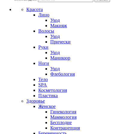
Красота
Лицо
Уход
Макияж
Волосы
Уход
Прически
Руки
Уход
Маникюр
Ноги
Уход
Флебология
Тело
SPA
Косметология
Пластика
Здоровье
Женское
Гинекология
Маммология
Бесплодие
Контрацепция
Беременность