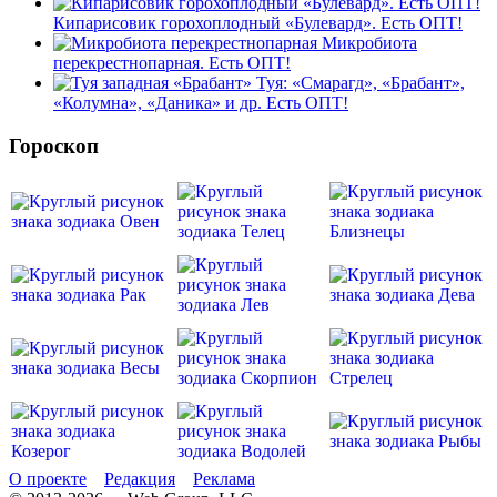
Кипарисовик горохоплодный «Булевард». Есть ОПТ!
Микробиота
перекрестнопарная. Есть ОПТ!
Туя: «Смарагд», «Брабант»,
«Колумна», «Даника» и др. Есть ОПТ!
Гороскоп
О проекте
Редакция
Реклама