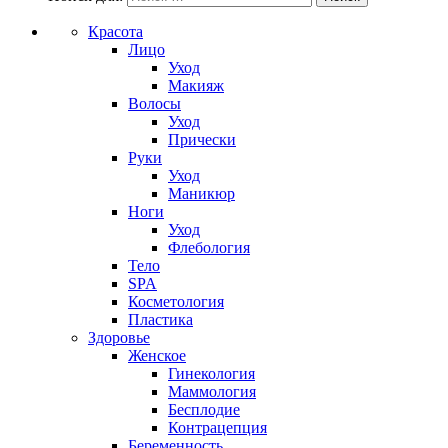
Красота
Лицо
Уход
Макияж
Волосы
Уход
Прически
Руки
Уход
Маникюр
Ноги
Уход
Флебология
Тело
SPA
Косметология
Пластика
Здоровье
Женское
Гинекология
Маммология
Бесплодие
Контрацепция
Беременность