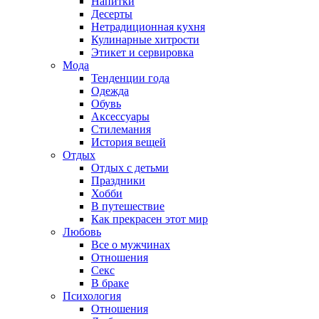
Напитки
Десерты
Нетрадиционная кухня
Кулинарные хитрости
Этикет и сервировка
Мода
Тенденции года
Одежда
Обувь
Аксессуары
Стилемания
История вещей
Отдых
Отдых с детьми
Праздники
Хобби
В путешествие
Как прекрасен этот мир
Любовь
Все о мужчинах
Отношения
Секс
В браке
Психология
Отношения