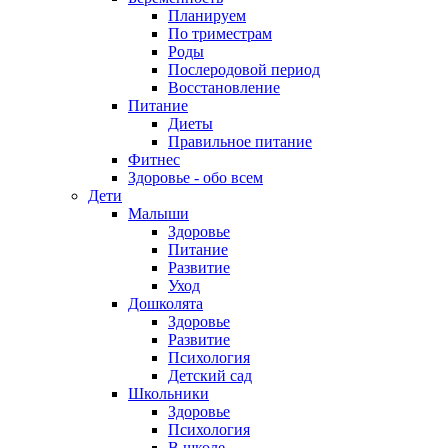
Планируем
По триместрам
Роды
Послеродовой период
Восстановление
Питание
Диеты
Правильное питание
Фитнес
Здоровье - обо всем
Дети
Малыши
Здоровье
Питание
Развитие
Уход
Дошколята
Здоровье
Развитие
Психология
Детский сад
Школьники
Здоровье
Психология
В школе