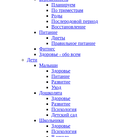
Планируем
По триместрам
Роды
Послеродовой период
Восстановление
Питание
Диеты
Правильное питание
Фитнес
Здоровье - обо всем
Дети
Малыши
Здоровье
Питание
Развитие
Уход
Дошколята
Здоровье
Развитие
Психология
Детский сад
Школьники
Здоровье
Психология
В школе