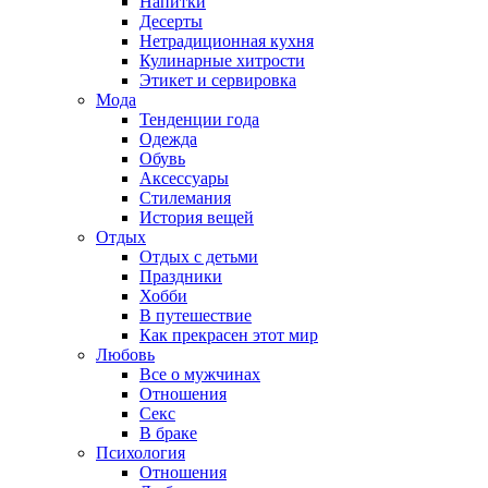
Напитки
Десерты
Нетрадиционная кухня
Кулинарные хитрости
Этикет и сервировка
Мода
Тенденции года
Одежда
Обувь
Аксессуары
Стилемания
История вещей
Отдых
Отдых с детьми
Праздники
Хобби
В путешествие
Как прекрасен этот мир
Любовь
Все о мужчинах
Отношения
Секс
В браке
Психология
Отношения