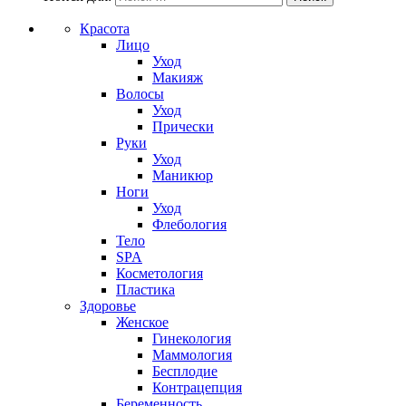
Красота
Лицо
Уход
Макияж
Волосы
Уход
Прически
Руки
Уход
Маникюр
Ноги
Уход
Флебология
Тело
SPA
Косметология
Пластика
Здоровье
Женское
Гинекология
Маммология
Бесплодие
Контрацепция
Беременность