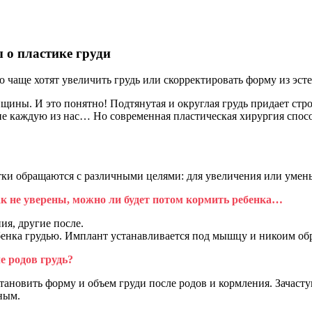
 о пластике груди
 чаще хотят увеличить грудь или скорректировать форму из эс
нщины. И это понятно! Подтянутая и округлая грудь придает ст
не каждую из нас… Но современная пластическая хирургия спос
нтки обращаются с различными целями: для увеличения или умен
ак не уверены, можно ли будет потом кормить ребенка…
ия, другие после.
енка грудью. Имплант устанавливается под мышцу и никоим обр
е родов грудь?
ановить форму и объем груди после родов и кормления. Зачастую
ным.