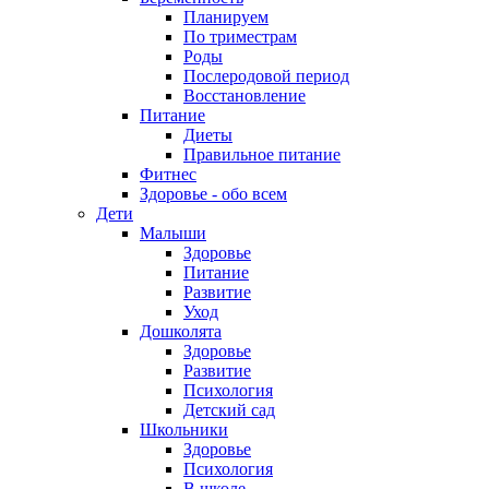
Планируем
По триместрам
Роды
Послеродовой период
Восстановление
Питание
Диеты
Правильное питание
Фитнес
Здоровье - обо всем
Дети
Малыши
Здоровье
Питание
Развитие
Уход
Дошколята
Здоровье
Развитие
Психология
Детский сад
Школьники
Здоровье
Психология
В школе