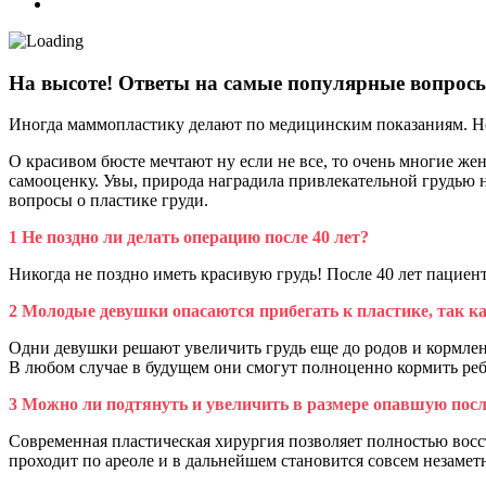
На высоте! Ответы на самые популярные вопросы
Иногда маммопластику делают по медицинским показаниям. Но
О красивом бюсте мечтают ну если не все, то очень многие же
самооценку. Увы, природа наградила привлекательной грудью 
вопросы о пластике груди.
1 Не поздно ли делать операцию после 40 лет?
Никогда не поздно иметь красивую грудь! После 40 лет пацие
2 Молодые девушки опасаются прибегать к пластике, так к
Одни девушки решают увеличить грудь еще до родов и кормлен
В любом случае в будущем они смогут полноценно кормить реб
3 Можно ли подтянуть и увеличить в размере опавшую посл
Современная пластическая хирургия позволяет полностью восст
проходит по ареоле и в дальнейшем становится совсем незамет