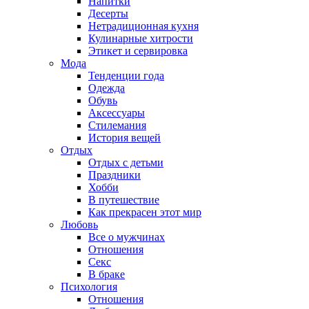
Напитки
Десерты
Нетрадиционная кухня
Кулинарные хитрости
Этикет и сервировка
Мода
Тенденции года
Одежда
Обувь
Аксессуары
Стилемания
История вещей
Отдых
Отдых с детьми
Праздники
Хобби
В путешествие
Как прекрасен этот мир
Любовь
Все о мужчинах
Отношения
Секс
В браке
Психология
Отношения