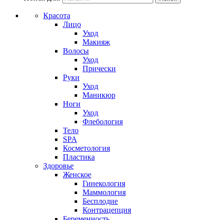
Красота
Лицо
Уход
Макияж
Волосы
Уход
Прически
Руки
Уход
Маникюр
Ноги
Уход
Флебология
Тело
SPA
Косметология
Пластика
Здоровье
Женское
Гинекология
Маммология
Бесплодие
Контрацепция
Беременность