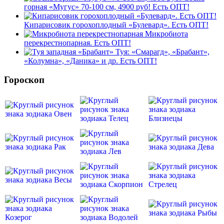
горная «Мугус» 70-100 см, 4900 руб! Есть ОПТ!
Кипарисовик горохоплодный «Булевард». Есть ОПТ!
Микробиота
перекрестнопарная. Есть ОПТ!
Туя: «Смарагд», «Брабант»,
«Колумна», «Даника» и др. Есть ОПТ!
Гороскоп