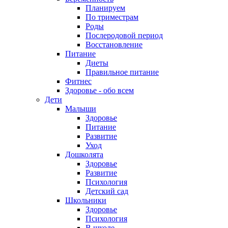
Планируем
По триместрам
Роды
Послеродовой период
Восстановление
Питание
Диеты
Правильное питание
Фитнес
Здоровье - обо всем
Дети
Малыши
Здоровье
Питание
Развитие
Уход
Дошколята
Здоровье
Развитие
Психология
Детский сад
Школьники
Здоровье
Психология
В школе