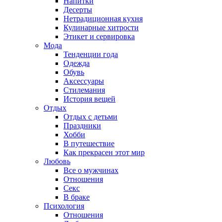
Напитки
Десерты
Нетрадиционная кухня
Кулинарные хитрости
Этикет и сервировка
Мода
Тенденции года
Одежда
Обувь
Аксессуары
Стилемания
История вещей
Отдых
Отдых с детьми
Праздники
Хобби
В путешествие
Как прекрасен этот мир
Любовь
Все о мужчинах
Отношения
Секс
В браке
Психология
Отношения