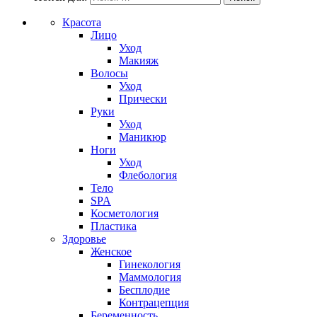
Красота
Лицо
Уход
Макияж
Волосы
Уход
Прически
Руки
Уход
Маникюр
Ноги
Уход
Флебология
Тело
SPA
Косметология
Пластика
Здоровье
Женское
Гинекология
Маммология
Бесплодие
Контрацепция
Беременность