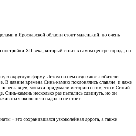
 долами в Ярославской области стоит маленький, но очень
остройки XII века, который стоит в самом центре города, на
овную округлую форму. Летом на нем отдыхают любители
ние. В давние времена Синь-камню поклонялись славяне, и даже
ь переславцев, монахи придумали историю о том, что в Синий
де, Синь-камень несколько раз пытались сдвинуть, но он
живаться около него надолго не стоит.
наты – это сохранившаяся узкоколейная дорога, а также