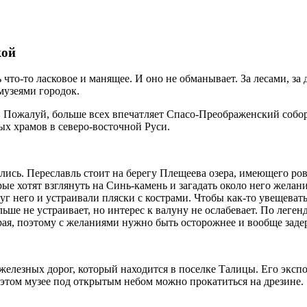
кой
что-то ласковое и манящее. И оно не обманывает. За лесами, за
музеями городок.
Пожалуй, больше всех впечатляет Спасо-Преображенский собор п
х храмов в северо-восточной Руси.
ились. Переславль стоит на берегу Плещеева озера, имеющего р
рые хотят взглянуть на Синь-камень и загадать около него жела
г него и устраивали пляски с кострами. Чтобы как-то увещеват
ьше не устраивает, но интерес к валуну не ослабевает. По леген
рая, поэтому с желаниями нужно быть осторожнее и вообще задер
железных дорог, который находится в поселке Талицы. Его экспо
 этом музее под открытым небом можно прокатиться на дрезине.