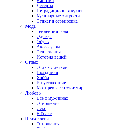
Напитки
Десерты
Нетрадиционная кухня
Кулинарные хитрости
Этикет и сервировка
Мода
Тенденции года
Одежда
Обувь
Аксессуары
Стилемания
История вещей
Отдых
Отдых с детьми
Праздники
Хобби
В путешествие
Как прекрасен этот мир
Любовь
Все о мужчинах
Отношения
Секс
В браке
Психология
Отношения