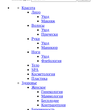
Красота
Лицо
Уход
Макияж
Волосы
Уход
Прически
Руки
Уход
Маникюр
Ноги
Уход
Флебология
Тело
SPA
Косметология
Пластика
Здоровье
Женское
Гинекология
Маммология
Бесплодие
Контрацепция
Беременность