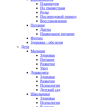
Планируем
По триместрам
Роды
Послеродовой период
Восстановление
Питание
Диеты
Правильное питание
Фитнес
Здоровье - обо всем
Дети
Малыши
Здоровье
Питание
Развитие
Уход
Дошколята
Здоровье
Развитие
Психология
Детский сад
Школьники
Здоровье
Психология
В школе