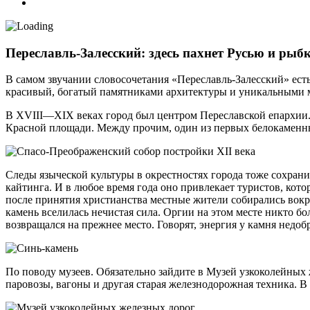
Переславль-Залесский: здесь пахнет Русью и рыб
В самом звучании словосочетания «Переславль-Залесский» есть 
красивый, богатый памятниками архитектуры и уникальными 
В XVIII—XIX веках город был центром Переславской епархии. 
Красной площади. Между прочим, один из первых белокаменны
Следы языческой культуры в окрестностях города тоже сохран
кайтинга. И в любое время года оно привлекает туристов, кото
после принятия христианства местные жители собирались вокру
камень вселилась нечистая сила. Оргии на этом месте никто бол
возвращался на прежнее место. Говорят, энергия у камня недоб
По поводу музеев. Обязательно зайдите в Музей узкоколейных 
паровозы, вагоны и другая старая железнодорожная техника. В