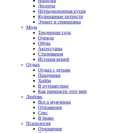
Напитки
Десерты
Нетрадиционная кухня
Кулинарные хитрости
Этикет и сервировка
Мода
Тенденции года
Одежда
Обувь
Аксессуары
Стилемания
История вещей
Отдых
Отдых с детьми
Праздники
Хобби
В путешествие
Как прекрасен этот мир
Любовь
Все о мужчинах
Отношения
Секс
В браке
Психология
Отношения