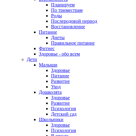
Планируем
По триместрам
Роды
Послеродовой период
Восстановление
Питание
Диеты
Правильное питание
Фитнес
Здоровье - обо всем
Дети
Малыши
Здоровье
Питание
Развитие
Уход
Дошколята
Здоровье
Развитие
Психология
Детский сад
Школьники
Здоровье
Психология
В школе