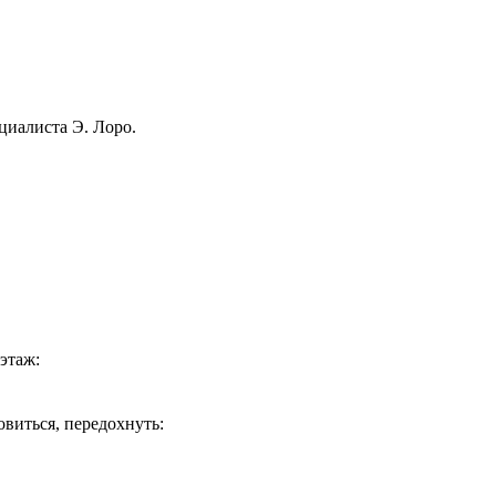
циалиста Э. Лоро.
этаж:
овиться, передохнуть: