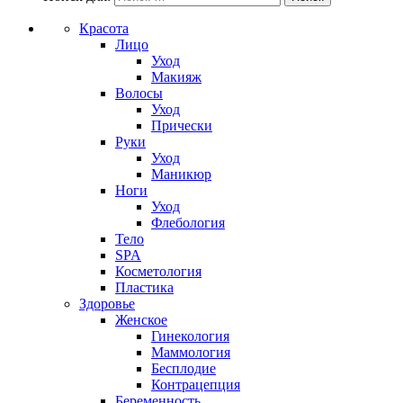
Красота
Лицо
Уход
Макияж
Волосы
Уход
Прически
Руки
Уход
Маникюр
Ноги
Уход
Флебология
Тело
SPA
Косметология
Пластика
Здоровье
Женское
Гинекология
Маммология
Бесплодие
Контрацепция
Беременность