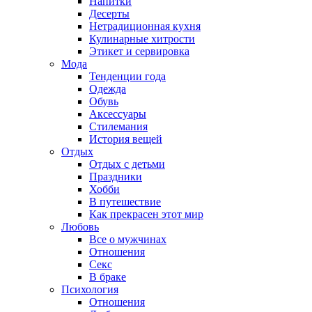
Напитки
Десерты
Нетрадиционная кухня
Кулинарные хитрости
Этикет и сервировка
Мода
Тенденции года
Одежда
Обувь
Аксессуары
Стилемания
История вещей
Отдых
Отдых с детьми
Праздники
Хобби
В путешествие
Как прекрасен этот мир
Любовь
Все о мужчинах
Отношения
Секс
В браке
Психология
Отношения