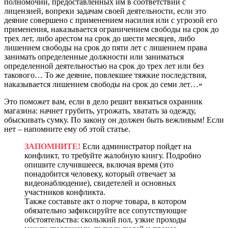
полномочий, предоставленных им в соответствии с
лицензией, вопреки задачам своей деятельности, если это
деяние совершено с применением насилия или с угрозой его
применения, наказывается ограничением свободы на срок до
трех лет, либо арестом на срок до шести месяцев, либо
лишением свободы на срок до пяти лет с лишением права
занимать определенные должности или заниматься
определенной деятельностью на срок до трех лет или без
такового… То же деяние, повлекшее тяжкие последствия,
наказывается лишением свободы на срок до семи лет…»
Это поможет вам, если в дело решит ввязаться охранник
магазина: начнет грубить, угрожать, хватать за одежду,
обыскивать сумку. По закону он должен быть вежливым! Если
нет – напомните ему об этой статье.
ЗАПОМНИТЕ!
Если администратор пойдет на
конфликт, то требуйте жалобную книгу. Подробно
опишите случившееся, включая время (это
понадобится человеку, который отвечает за
видеонаблюдение), свидетелей и основных
участников конфликта.
Также составьте акт о порче товара, в котором
обязательно зафиксируйте все сопутствующие
обстоятельства: скользкий пол, узкие проходы