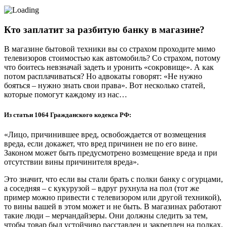
Кто заплатит за разбитую банку в магазине?
В магазине бытовой техники вы со страхом проходите мимо
телевизоров стоимостью как автомобиль? Со страхом, потому
что боитесь невзначай задеть и уронить «сокровище». А как
потом расплачиваться? Но адвокаты говорят: «Не нужно
бояться – нужно знать свои права». Вот несколько статей,
которые помогут каждому из нас…
Из статьи 1064 Гражданского кодекса РФ:
«Лицо, причинившее вред, освобождается от возмещения
вреда, если докажет, что вред причинен не по его вине.
Законом может быть предусмотрено возмещение вреда и при
отсутствии вины причинителя вреда».
Это значит, что если вы стали брать с полки банку с огурцами,
а соседняя – с кукурузой – вдруг рухнула на пол (тот же
пример можно привести с телевизором или другой техникой),
то вины вашей в этом может и не быть. В магазинах работают
такие люди – мерчандайзеры. Они должны следить за тем,
чтобы товар был устойчиво расставлен и закреплен на полках.