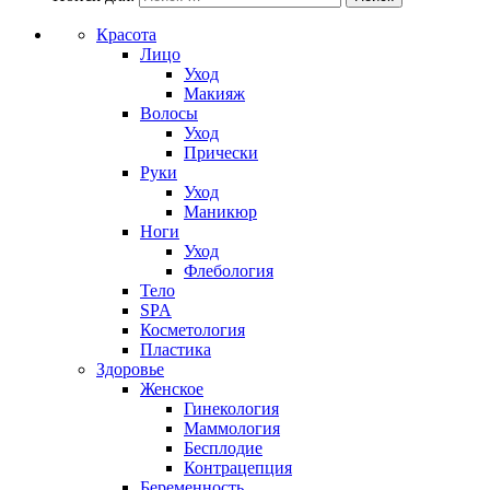
Красота
Лицо
Уход
Макияж
Волосы
Уход
Прически
Руки
Уход
Маникюр
Ноги
Уход
Флебология
Тело
SPA
Косметология
Пластика
Здоровье
Женское
Гинекология
Маммология
Бесплодие
Контрацепция
Беременность