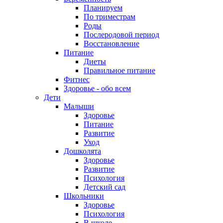
Планируем
По триместрам
Роды
Послеродовой период
Восстановление
Питание
Диеты
Правильное питание
Фитнес
Здоровье - обо всем
Дети
Малыши
Здоровье
Питание
Развитие
Уход
Дошколята
Здоровье
Развитие
Психология
Детский сад
Школьники
Здоровье
Психология
В школе