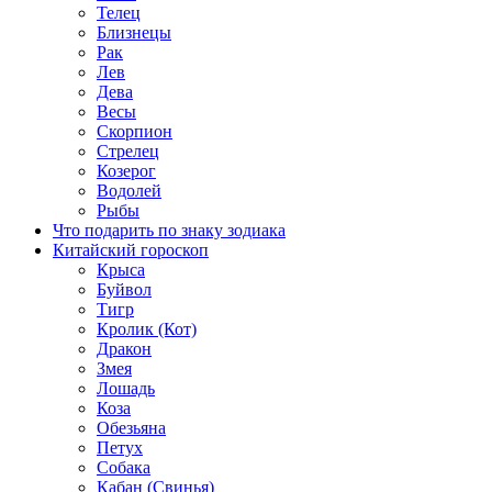
Телец
Близнецы
Рак
Лев
Дева
Весы
Скорпион
Стрелец
Козерог
Водолей
Рыбы
Что подарить по знаку зодиака
Китайский гороскоп
Крыса
Буйвол
Тигр
Кролик (Кот)
Дракон
Змея
Лошадь
Коза
Обезьяна
Петух
Собака
Кабан (Свинья)