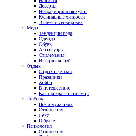
Напитки
Десерты
Нетрадиционная кухня
Кулинарные хитрости
Этикет и сервировка
Мода
Тенденции года
Одежда
Обувь
Аксессуары
Стилемания
История вещей
Отдых
Отдых с детьми
Праздники
Хобби
В путешествие
Как прекрасен этот мир
Любовь
Все о мужчинах
Отношения
Секс
В браке
Психология
Отношения