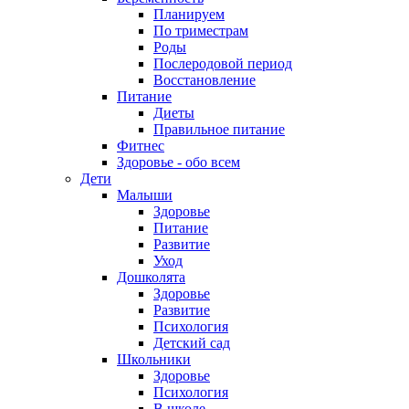
Планируем
По триместрам
Роды
Послеродовой период
Восстановление
Питание
Диеты
Правильное питание
Фитнес
Здоровье - обо всем
Дети
Малыши
Здоровье
Питание
Развитие
Уход
Дошколята
Здоровье
Развитие
Психология
Детский сад
Школьники
Здоровье
Психология
В школе