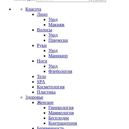
Красота
Лицо
Уход
Макияж
Волосы
Уход
Прически
Руки
Уход
Маникюр
Ноги
Уход
Флебология
Тело
SPA
Косметология
Пластика
Здоровье
Женское
Гинекология
Маммология
Бесплодие
Контрацепция
Беременность