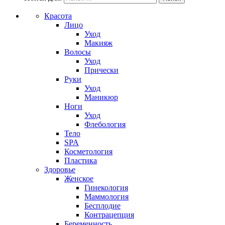
Красота
Лицо
Уход
Макияж
Волосы
Уход
Прически
Руки
Уход
Маникюр
Ноги
Уход
Флебология
Тело
SPA
Косметология
Пластика
Здоровье
Женское
Гинекология
Маммология
Бесплодие
Контрацепция
Беременность