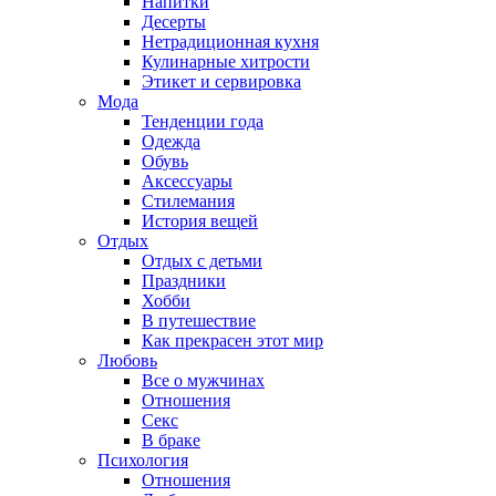
Напитки
Десерты
Нетрадиционная кухня
Кулинарные хитрости
Этикет и сервировка
Мода
Тенденции года
Одежда
Обувь
Аксессуары
Стилемания
История вещей
Отдых
Отдых с детьми
Праздники
Хобби
В путешествие
Как прекрасен этот мир
Любовь
Все о мужчинах
Отношения
Секс
В браке
Психология
Отношения