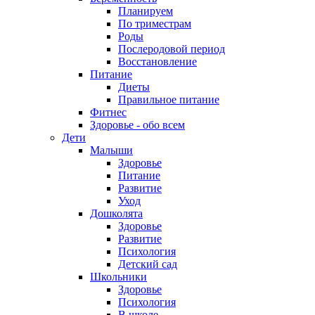
Планируем
По триместрам
Роды
Послеродовой период
Восстановление
Питание
Диеты
Правильное питание
Фитнес
Здоровье - обо всем
Дети
Малыши
Здоровье
Питание
Развитие
Уход
Дошколята
Здоровье
Развитие
Психология
Детский сад
Школьники
Здоровье
Психология
В школе