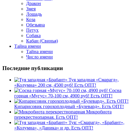
Дракон
Змея
Лошадь
Коза
Обезьяна
Петух
Собака
Кабан (Свинья)
Тайна имени
Тайна имени
Число имени
Последние публикации
Туя западная «Смарагд»,
«Колумна» 200 см, 4500 руб! Есть ОПТ!
Сосна
горная «Мугус» 70-100 см, 4900 руб! Есть ОПТ!
Кипарисовик горохоплодный «Булевард». Есть ОПТ!
Микробиота
перекрестнопарная. Есть ОПТ!
Туя: «Смарагд», «Брабант»,
«Колумна», «Даника» и др. Есть ОПТ!