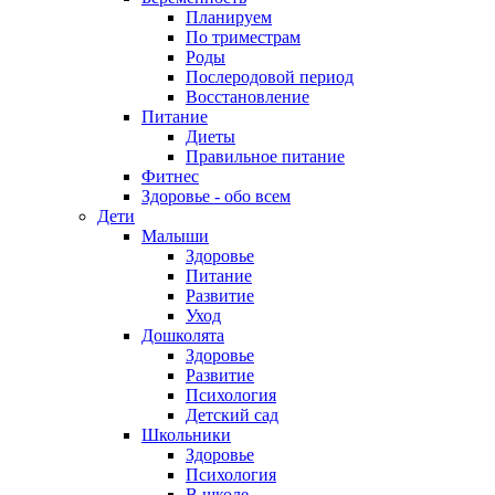
Планируем
По триместрам
Роды
Послеродовой период
Восстановление
Питание
Диеты
Правильное питание
Фитнес
Здоровье - обо всем
Дети
Малыши
Здоровье
Питание
Развитие
Уход
Дошколята
Здоровье
Развитие
Психология
Детский сад
Школьники
Здоровье
Психология
В школе