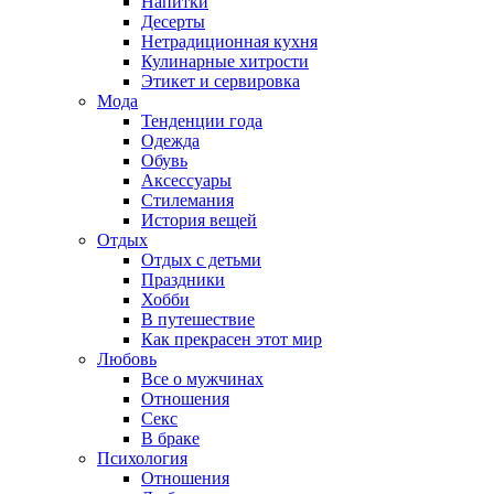
Напитки
Десерты
Нетрадиционная кухня
Кулинарные хитрости
Этикет и сервировка
Мода
Тенденции года
Одежда
Обувь
Аксессуары
Стилемания
История вещей
Отдых
Отдых с детьми
Праздники
Хобби
В путешествие
Как прекрасен этот мир
Любовь
Все о мужчинах
Отношения
Секс
В браке
Психология
Отношения