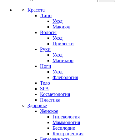
Красота
Лицо
Уход
Макияж
Волосы
Уход
Прически
Руки
Уход
Маникюр
Ноги
Уход
Флебология
Тело
SPA
Косметология
Пластика
Здоровье
Женское
Гинекология
Маммология
Бесплодие
Контрацепция
Беременность