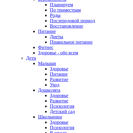
Планируем
По триместрам
Роды
Послеродовой период
Восстановление
Питание
Диеты
Правильное питание
Фитнес
Здоровье - обо всем
Дети
Малыши
Здоровье
Питание
Развитие
Уход
Дошколята
Здоровье
Развитие
Психология
Детский сад
Школьники
Здоровье
Психология
В школе