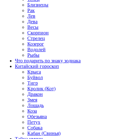
Близнецы
Рак
Лев
Дева
Весы
Скорпион
Стрелец
Козерог
Водолей
Рыбы
Что подарить по знаку зодиака
Китайский гороскоп
Крыса
Буйвол
Тигр
Кролик (Кот)
Дракон
Змея
Лошадь
Коза
Обезьяна
Петух
Собака
Кабан (Свинья)
Тайна имени