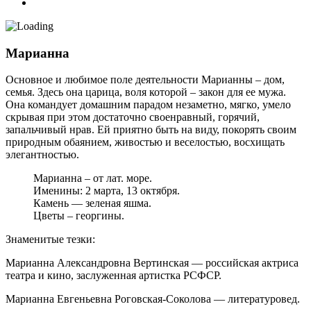
Марианна
Основное и любимое поле деятельности Марианны – дом,
семья. Здесь она царица, воля которой – закон для ее мужа.
Она командует домашним парадом незаметно, мягко, умело
скрывая при этом достаточно своенравный, горячий,
запальчивый нрав. Ей приятно быть на виду, покорять своим
природным обаянием, живостью и веселостью, восхищать
элегантностью.
Марианна – от лат. море.
Именины: 2 марта, 13 октября.
Камень — зеленая яшма.
Цветы – георгины.
Знаменитые тезки:
Марианна Александровна Вертинская — российская актриса
театра и кино, заслуженная артистка РСФСР.
Марианна Евгеньевна Роговская-Соколова — литературовед.