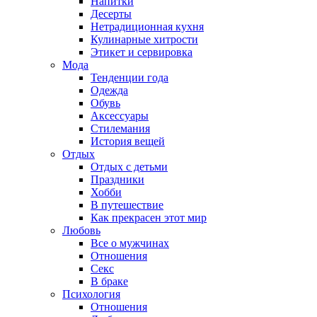
Напитки
Десерты
Нетрадиционная кухня
Кулинарные хитрости
Этикет и сервировка
Мода
Тенденции года
Одежда
Обувь
Аксессуары
Стилемания
История вещей
Отдых
Отдых с детьми
Праздники
Хобби
В путешествие
Как прекрасен этот мир
Любовь
Все о мужчинах
Отношения
Секс
В браке
Психология
Отношения