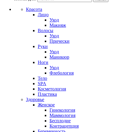
Красота
Лицо
Уход
Макияж
Волосы
Уход
Прически
Руки
Уход
Маникюр
Ноги
Уход
Флебология
Тело
SPA
Косметология
Пластика
Здоровье
Женское
Гинекология
Маммология
Бесплодие
Контрацепция
Беременность