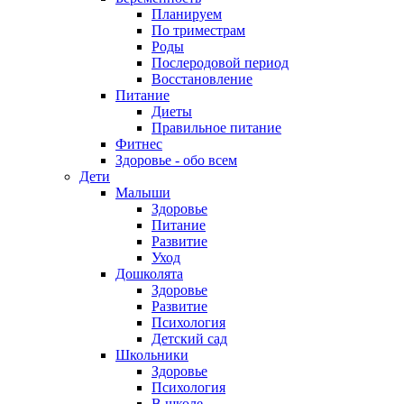
Планируем
По триместрам
Роды
Послеродовой период
Восстановление
Питание
Диеты
Правильное питание
Фитнес
Здоровье - обо всем
Дети
Малыши
Здоровье
Питание
Развитие
Уход
Дошколята
Здоровье
Развитие
Психология
Детский сад
Школьники
Здоровье
Психология
В школе