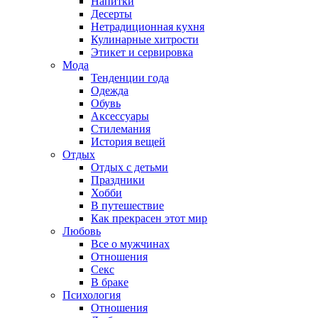
Напитки
Десерты
Нетрадиционная кухня
Кулинарные хитрости
Этикет и сервировка
Мода
Тенденции года
Одежда
Обувь
Аксессуары
Стилемания
История вещей
Отдых
Отдых с детьми
Праздники
Хобби
В путешествие
Как прекрасен этот мир
Любовь
Все о мужчинах
Отношения
Секс
В браке
Психология
Отношения