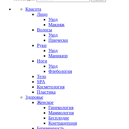
Красота
Лицо
Уход
Макияж
Волосы
Уход
Прически
Руки
Уход
Маникюр
Ноги
Уход
Флебология
Тело
SPA
Косметология
Пластика
Здоровье
Женское
Гинекология
Маммология
Бесплодие
Контрацепция
Беременность