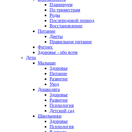
Планируем
По триместрам
Роды
Послеродовой период
Восстановление
Питание
Диеты
Правильное питание
Фитнес
Здоровье - обо всем
Дети
Малыши
Здоровье
Питание
Развитие
Уход
Дошколята
Здоровье
Развитие
Психология
Детский сад
Школьники
Здоровье
Психология
В школе