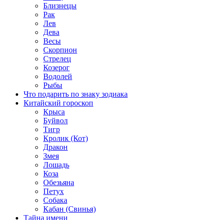
Близнецы
Рак
Лев
Дева
Весы
Скорпион
Стрелец
Козерог
Водолей
Рыбы
Что подарить по знаку зодиака
Китайский гороскоп
Крыса
Буйвол
Тигр
Кролик (Кот)
Дракон
Змея
Лошадь
Коза
Обезьяна
Петух
Собака
Кабан (Свинья)
Тайна имени