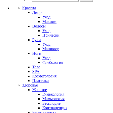
Красота
Лицо
Уход
Макияж
Волосы
Уход
Прически
Руки
Уход
Маникюр
Ноги
Уход
Флебология
Тело
SPA
Косметология
Пластика
Здоровье
Женское
Гинекология
Маммология
Бесплодие
Контрацепция
Беременность