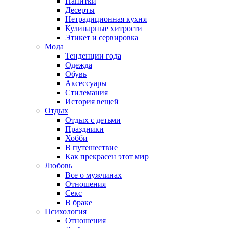
Напитки
Десерты
Нетрадиционная кухня
Кулинарные хитрости
Этикет и сервировка
Мода
Тенденции года
Одежда
Обувь
Аксессуары
Стилемания
История вещей
Отдых
Отдых с детьми
Праздники
Хобби
В путешествие
Как прекрасен этот мир
Любовь
Все о мужчинах
Отношения
Секс
В браке
Психология
Отношения