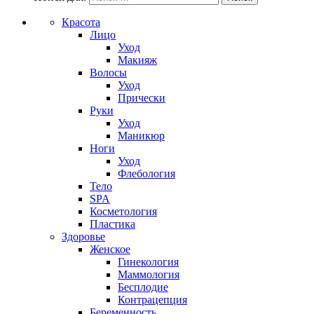
Красота
Лицо
Уход
Макияж
Волосы
Уход
Прически
Руки
Уход
Маникюр
Ноги
Уход
Флебология
Тело
SPA
Косметология
Пластика
Здоровье
Женское
Гинекология
Маммология
Бесплодие
Контрацепция
Беременность