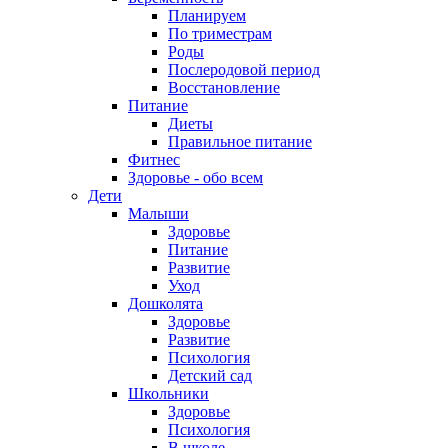
Планируем
По триместрам
Роды
Послеродовой период
Восстановление
Питание
Диеты
Правильное питание
Фитнес
Здоровье - обо всем
Дети
Малыши
Здоровье
Питание
Развитие
Уход
Дошколята
Здоровье
Развитие
Психология
Детский сад
Школьники
Здоровье
Психология
В школе