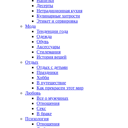
Напитки
Десерты
Нетрадиционная кухня
Кулинарные хитрости
Этикет и сервировка
Мода
Тенденции года
Одежда
Обувь
Аксессуары
Стилемания
История вещей
Отдых
Отдых с детьми
Праздники
Хобби
В путешествие
Как прекрасен этот мир
Любовь
Все о мужчинах
Отношения
Секс
В браке
Психология
Отношения