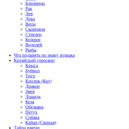
Близнецы
Рак
Лев
Дева
Весы
Скорпион
Стрелец
Козерог
Водолей
Рыбы
Что подарить по знаку зодиака
Китайский гороскоп
Крыса
Буйвол
Тигр
Кролик (Кот)
Дракон
Змея
Лошадь
Коза
Обезьяна
Петух
Собака
Кабан (Свинья)
Тайна имени