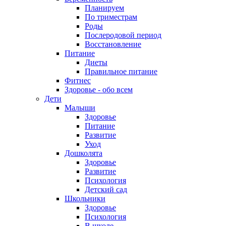
Планируем
По триместрам
Роды
Послеродовой период
Восстановление
Питание
Диеты
Правильное питание
Фитнес
Здоровье - обо всем
Дети
Малыши
Здоровье
Питание
Развитие
Уход
Дошколята
Здоровье
Развитие
Психология
Детский сад
Школьники
Здоровье
Психология
В школе