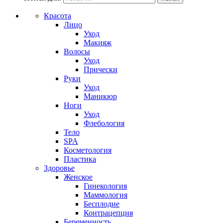
Красота
Лицо
Уход
Макияж
Волосы
Уход
Прически
Руки
Уход
Маникюр
Ноги
Уход
Флебология
Тело
SPA
Косметология
Пластика
Здоровье
Женское
Гинекология
Маммология
Бесплодие
Контрацепция
Беременность