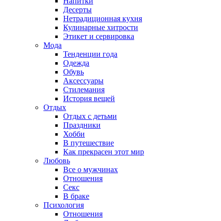
Напитки
Десерты
Нетрадиционная кухня
Кулинарные хитрости
Этикет и сервировка
Мода
Тенденции года
Одежда
Обувь
Аксессуары
Стилемания
История вещей
Отдых
Отдых с детьми
Праздники
Хобби
В путешествие
Как прекрасен этот мир
Любовь
Все о мужчинах
Отношения
Секс
В браке
Психология
Отношения