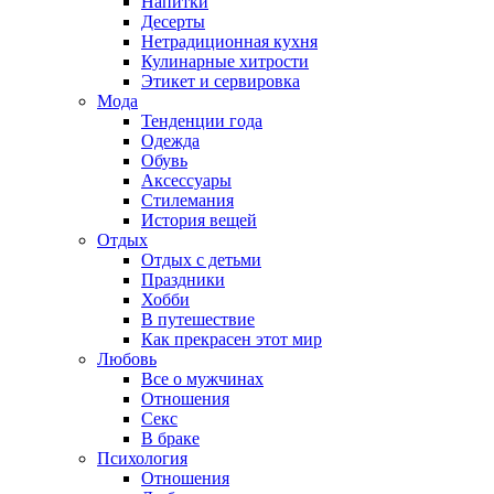
Напитки
Десерты
Нетрадиционная кухня
Кулинарные хитрости
Этикет и сервировка
Мода
Тенденции года
Одежда
Обувь
Аксессуары
Стилемания
История вещей
Отдых
Отдых с детьми
Праздники
Хобби
В путешествие
Как прекрасен этот мир
Любовь
Все о мужчинах
Отношения
Секс
В браке
Психология
Отношения