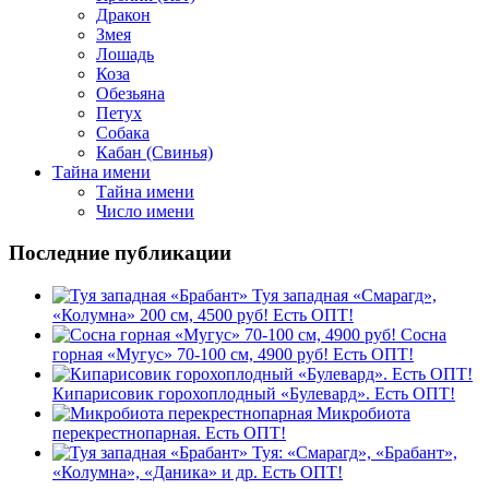
Дракон
Змея
Лошадь
Коза
Обезьяна
Петух
Собака
Кабан (Свинья)
Тайна имени
Тайна имени
Число имени
Последние публикации
Туя западная «Смарагд»,
«Колумна» 200 см, 4500 руб! Есть ОПТ!
Сосна
горная «Мугус» 70-100 см, 4900 руб! Есть ОПТ!
Кипарисовик горохоплодный «Булевард». Есть ОПТ!
Микробиота
перекрестнопарная. Есть ОПТ!
Туя: «Смарагд», «Брабант»,
«Колумна», «Даника» и др. Есть ОПТ!