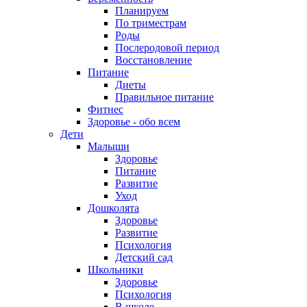
Планируем
По триместрам
Роды
Послеродовой период
Восстановление
Питание
Диеты
Правильное питание
Фитнес
Здоровье - обо всем
Дети
Малыши
Здоровье
Питание
Развитие
Уход
Дошколята
Здоровье
Развитие
Психология
Детский сад
Школьники
Здоровье
Психология
В школе