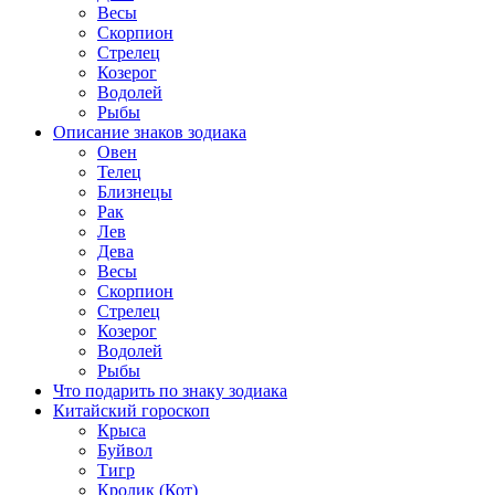
Весы
Скорпион
Стрелец
Козерог
Водолей
Рыбы
Описание знаков зодиака
Овен
Телец
Близнецы
Рак
Лев
Дева
Весы
Скорпион
Стрелец
Козерог
Водолей
Рыбы
Что подарить по знаку зодиака
Китайский гороскоп
Крыса
Буйвол
Тигр
Кролик (Кот)