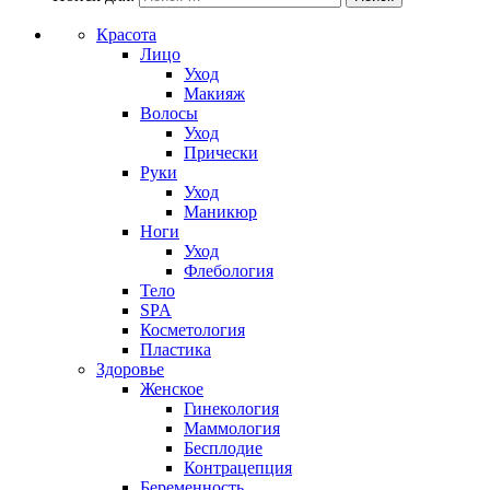
Красота
Лицо
Уход
Макияж
Волосы
Уход
Прически
Руки
Уход
Маникюр
Ноги
Уход
Флебология
Тело
SPA
Косметология
Пластика
Здоровье
Женское
Гинекология
Маммология
Бесплодие
Контрацепция
Беременность