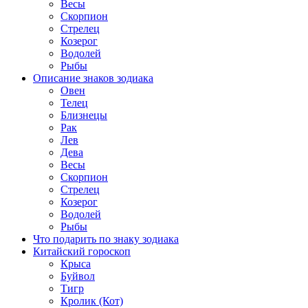
Весы
Скорпион
Стрелец
Козерог
Водолей
Рыбы
Описание знаков зодиака
Овен
Телец
Близнецы
Рак
Лев
Дева
Весы
Скорпион
Стрелец
Козерог
Водолей
Рыбы
Что подарить по знаку зодиака
Китайский гороскоп
Крыса
Буйвол
Тигр
Кролик (Кот)