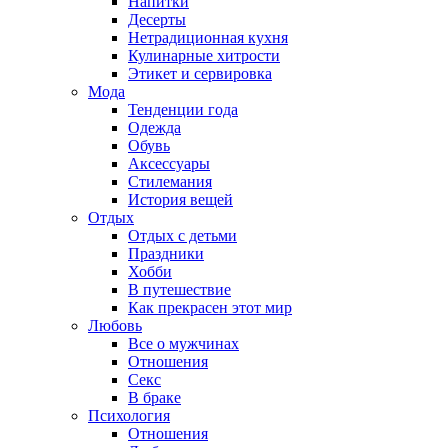
Напитки
Десерты
Нетрадиционная кухня
Кулинарные хитрости
Этикет и сервировка
Мода
Тенденции года
Одежда
Обувь
Аксессуары
Стилемания
История вещей
Отдых
Отдых с детьми
Праздники
Хобби
В путешествие
Как прекрасен этот мир
Любовь
Все о мужчинах
Отношения
Секс
В браке
Психология
Отношения