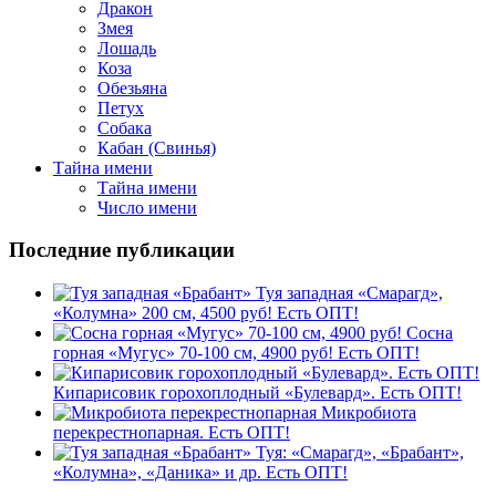
Дракон
Змея
Лошадь
Коза
Обезьяна
Петух
Собака
Кабан (Свинья)
Тайна имени
Тайна имени
Число имени
Последние публикации
Туя западная «Смарагд»,
«Колумна» 200 см, 4500 руб! Есть ОПТ!
Сосна
горная «Мугус» 70-100 см, 4900 руб! Есть ОПТ!
Кипарисовик горохоплодный «Булевард». Есть ОПТ!
Микробиота
перекрестнопарная. Есть ОПТ!
Туя: «Смарагд», «Брабант»,
«Колумна», «Даника» и др. Есть ОПТ!