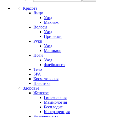
Красота
Лицо
Уход
Макияж
Волосы
Уход
Прически
Руки
Уход
Маникюр
Ноги
Уход
Флебология
Тело
SPA
Косметология
Пластика
Здоровье
Женское
Гинекология
Маммология
Бесплодие
Контрацепция
Беременность