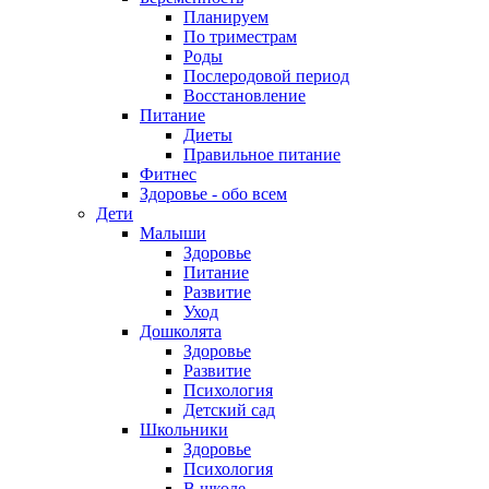
Планируем
По триместрам
Роды
Послеродовой период
Восстановление
Питание
Диеты
Правильное питание
Фитнес
Здоровье - обо всем
Дети
Малыши
Здоровье
Питание
Развитие
Уход
Дошколята
Здоровье
Развитие
Психология
Детский сад
Школьники
Здоровье
Психология
В школе