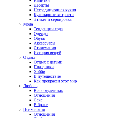
Напитки
Десерты
Нетрадиционная кухня
Кулинарные хитрости
Этикет и сервировка
Мода
Тенденции года
Одежда
Обувь
Аксессуары
Стилемания
История вещей
Отдых
Отдых с детьми
Праздники
Хобби
В путешествие
Как прекрасен этот мир
Любовь
Все о мужчинах
Отношения
Секс
В браке
Психология
Отношения