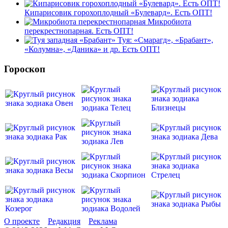
Кипарисовик горохоплодный «Булевард». Есть ОПТ!
Микробиота
перекрестнопарная. Есть ОПТ!
Туя: «Смарагд», «Брабант»,
«Колумна», «Даника» и др. Есть ОПТ!
Гороскоп
О проекте
Редакция
Реклама