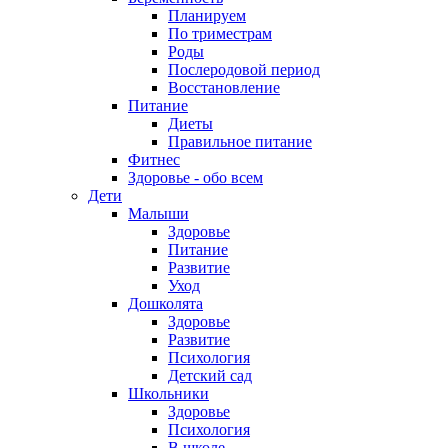
Планируем
По триместрам
Роды
Послеродовой период
Восстановление
Питание
Диеты
Правильное питание
Фитнес
Здоровье - обо всем
Дети
Малыши
Здоровье
Питание
Развитие
Уход
Дошколята
Здоровье
Развитие
Психология
Детский сад
Школьники
Здоровье
Психология
В школе