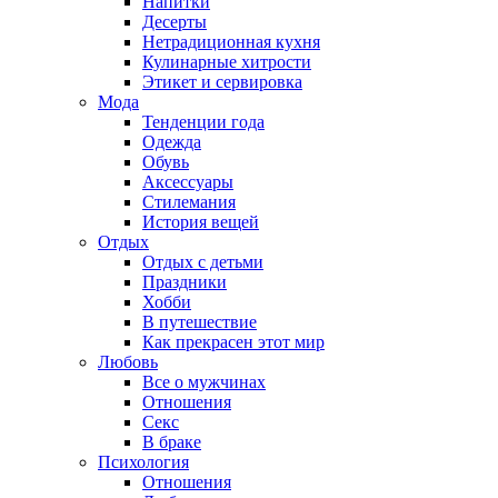
Напитки
Десерты
Нетрадиционная кухня
Кулинарные хитрости
Этикет и сервировка
Мода
Тенденции года
Одежда
Обувь
Аксессуары
Стилемания
История вещей
Отдых
Отдых с детьми
Праздники
Хобби
В путешествие
Как прекрасен этот мир
Любовь
Все о мужчинах
Отношения
Секс
В браке
Психология
Отношения