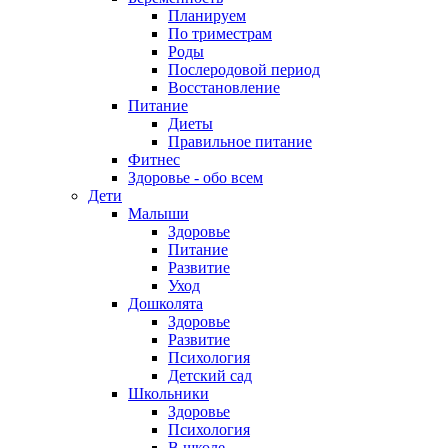
Планируем
По триместрам
Роды
Послеродовой период
Восстановление
Питание
Диеты
Правильное питание
Фитнес
Здоровье - обо всем
Дети
Малыши
Здоровье
Питание
Развитие
Уход
Дошколята
Здоровье
Развитие
Психология
Детский сад
Школьники
Здоровье
Психология
В школе