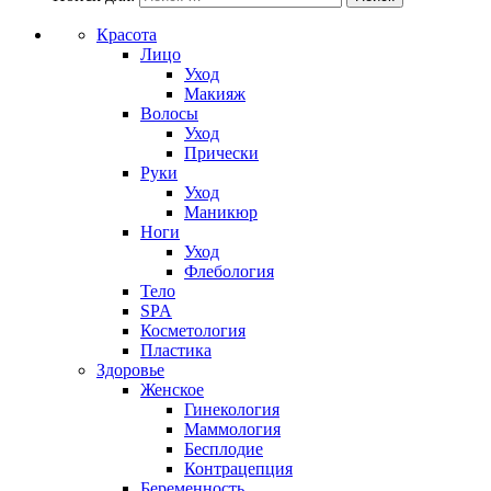
Красота
Лицо
Уход
Макияж
Волосы
Уход
Прически
Руки
Уход
Маникюр
Ноги
Уход
Флебология
Тело
SPA
Косметология
Пластика
Здоровье
Женское
Гинекология
Маммология
Бесплодие
Контрацепция
Беременность