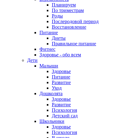
Планируем
По триместрам
Роды
Послеродовой период
Восстановление
Питание
Диеты
Правильное питание
Фитнес
Здоровье - обо всем
Дети
Малыши
Здоровье
Питание
Развитие
Уход
Дошколята
Здоровье
Развитие
Психология
Детский сад
Школьники
Здоровье
Психология
В школе