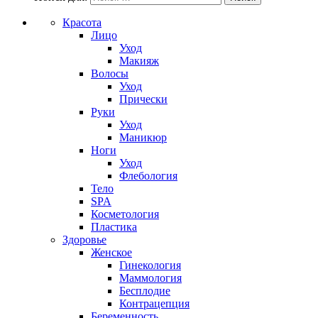
Красота
Лицо
Уход
Макияж
Волосы
Уход
Прически
Руки
Уход
Маникюр
Ноги
Уход
Флебология
Тело
SPA
Косметология
Пластика
Здоровье
Женское
Гинекология
Маммология
Бесплодие
Контрацепция
Беременность