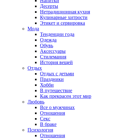
Напитки
Десерты
Нетрадиционная кухня
Кулинарные хитрости
Этикет и сервировка
Мода
Тенденции года
Одежда
Обувь
Аксессуары
Стилемания
История вещей
Отдых
Отдых с детьми
Праздники
Хобби
В путешествие
Как прекрасен этот мир
Любовь
Все о мужчинах
Отношения
Секс
В браке
Психология
Отношения