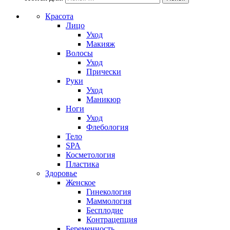
Красота
Лицо
Уход
Макияж
Волосы
Уход
Прически
Руки
Уход
Маникюр
Ноги
Уход
Флебология
Тело
SPA
Косметология
Пластика
Здоровье
Женское
Гинекология
Маммология
Бесплодие
Контрацепция
Беременность