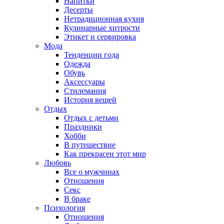
Напитки
Десерты
Нетрадиционная кухня
Кулинарные хитрости
Этикет и сервировка
Мода
Тенденции года
Одежда
Обувь
Аксессуары
Стилемания
История вещей
Отдых
Отдых с детьми
Праздники
Хобби
В путешествие
Как прекрасен этот мир
Любовь
Все о мужчинах
Отношения
Секс
В браке
Психология
Отношения