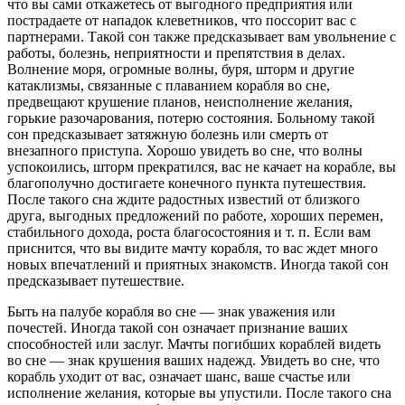
что вы сами откажетесь от выгодного предприятия или
пострадаете от нападок клеветников, что поссорит вас с
партнерами. Такой сон также предсказывает вам увольнение с
работы, болезнь, неприятности и препятствия в делах.
Волнение моря, огромные волны, буря, шторм и другие
катаклизмы, связанные с плаванием корабля во сне,
предвещают крушение планов, неисполнение желания,
горькие разочарования, потерю состояния. Больному такой
сон предсказывает затяжную болезнь или смерть от
внезапного приступа. Хорошо увидеть во сне, что волны
успокоились, шторм прекратился, вас не качает на корабле, вы
благополучно достигаете конечного пункта путешествия.
После такого сна ждите радостных известий от близкого
друга, выгодных предложений по работе, хороших перемен,
стабильного дохода, роста благосостояния и т. п. Если вам
приснится, что вы видите мачту корабля, то вас ждет много
новых впечатлений и приятных знакомств. Иногда такой сон
предсказывает путешествие.
Быть на палубе корабля во сне — знак уважения или
почестей. Иногда такой сон означает признание ваших
способностей или заслуг. Мачты погибших кораблей видеть
во сне — знак крушения ваших надежд. Увидеть во сне, что
корабль уходит от вас, означает шанс, ваше счастье или
исполнение желания, которые вы упустили. После такого сна