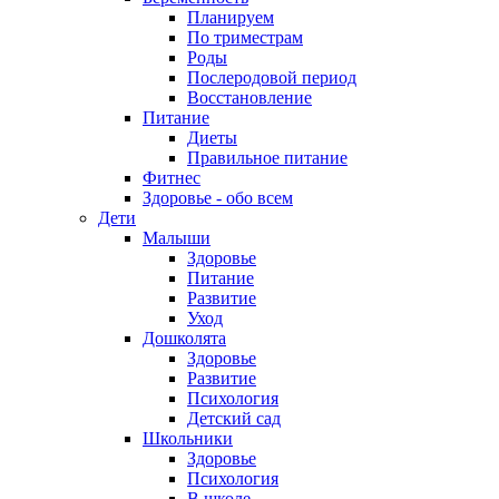
Планируем
По триместрам
Роды
Послеродовой период
Восстановление
Питание
Диеты
Правильное питание
Фитнес
Здоровье - обо всем
Дети
Малыши
Здоровье
Питание
Развитие
Уход
Дошколята
Здоровье
Развитие
Психология
Детский сад
Школьники
Здоровье
Психология
В школе