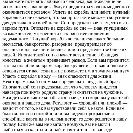
вы можете потерять любимого человека, ваше желание не
исполнится, а ваши дела будут продвигаться очень медленно и
оканчиваться провалом. Успеть на корабль или найти нужный
корабль во сне означает, что вы прилагаете множество усилий
для достижения своей цели. Сон предсказывает вам, что вы на
верном пути. Опоздать на корабль во сне — знак упущенных
возможностей, утраченного счастья и неисполнения
задуманного. Тонущий корабль во сне предвещает большие
несчастья, банкротство, разорение, предупреждает об
опасности для жизни и бизнеса или о предательстве близких
людей. Иногда такой сон означает вступление в брак для
холостых, а женатым предвещает развод. Если вам приснится,
что вы погибли во время кораблекрушения, то ваши близкие
отвернутся от вас, если вы не поможете им в трудную минуту.
Упасть с корабля в воду — знак опасности для жизни.
Некоторым такой сон может предвещать неудачный брак.
Иногда такой сон предсказывает, что человеку придется
навсегда покинуть родную страну и скитаться на чужбине.
Находиться в каюте корабля означает, что скоро вы узнаете об
окончании вашего дела. Результат — хороший или плохой —
зависит от того, как вы чувствовали себя в каюте. Если вам
было хорошо и спокойно или вы видели прекрасные и
спокойные картины в иллюминатор, то дело решится в вашу
пользу. Если же вам не хватало воздуха, вы не могли
выбраться из каюты или найти свет и т. п., то вас ждет