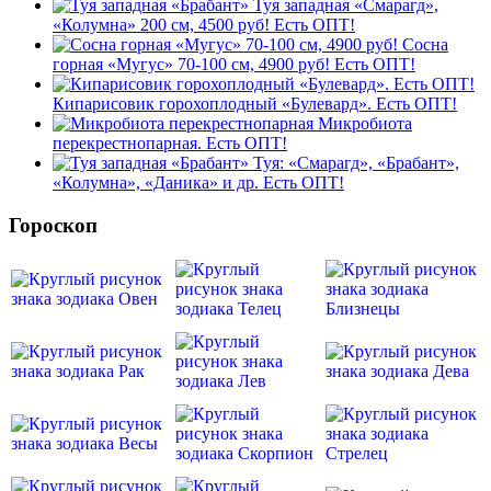
Туя западная «Смарагд»,
«Колумна» 200 см, 4500 руб! Есть ОПТ!
Сосна
горная «Мугус» 70-100 см, 4900 руб! Есть ОПТ!
Кипарисовик горохоплодный «Булевард». Есть ОПТ!
Микробиота
перекрестнопарная. Есть ОПТ!
Туя: «Смарагд», «Брабант»,
«Колумна», «Даника» и др. Есть ОПТ!
Гороскоп