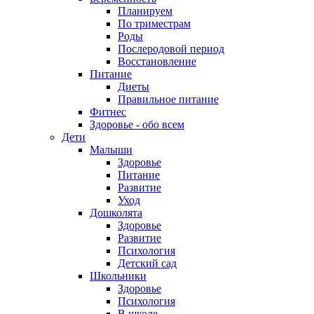
Планируем
По триместрам
Роды
Послеродовой период
Восстановление
Питание
Диеты
Правильное питание
Фитнес
Здоровье - обо всем
Дети
Малыши
Здоровье
Питание
Развитие
Уход
Дошколята
Здоровье
Развитие
Психология
Детский сад
Школьники
Здоровье
Психология
В школе