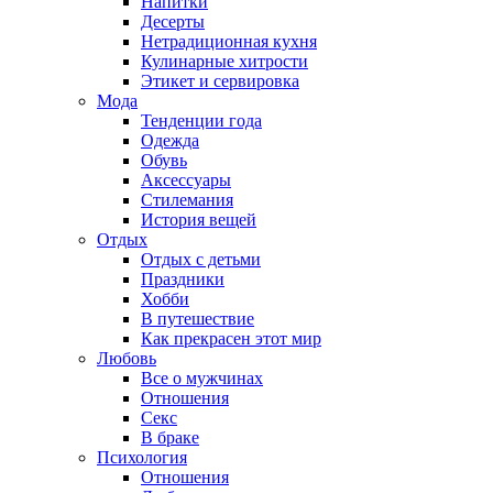
Напитки
Десерты
Нетрадиционная кухня
Кулинарные хитрости
Этикет и сервировка
Мода
Тенденции года
Одежда
Обувь
Аксессуары
Стилемания
История вещей
Отдых
Отдых с детьми
Праздники
Хобби
В путешествие
Как прекрасен этот мир
Любовь
Все о мужчинах
Отношения
Секс
В браке
Психология
Отношения