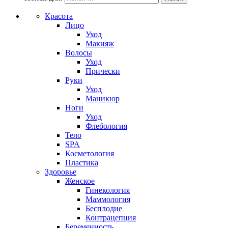
Красота
Лицо
Уход
Макияж
Волосы
Уход
Прически
Руки
Уход
Маникюр
Ноги
Уход
Флебология
Тело
SPA
Косметология
Пластика
Здоровье
Женское
Гинекология
Маммология
Бесплодие
Контрацепция
Беременность