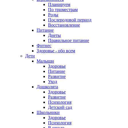
Планируем
По триместрам
Роды
Послеродовой период
Восстановление
Питание
Диеты
Правильное питание
Фитнес
Здоровье - обо всем
Дети
Малыши
Здоровье
Питание
Развитие
Уход
Дошколята
Здоровье
Развитие
Психология
Детский сад
Школьники
Здоровье
Психология
В школе