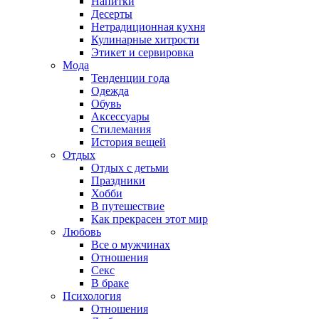
Напитки
Десерты
Нетрадиционная кухня
Кулинарные хитрости
Этикет и сервировка
Мода
Тенденции года
Одежда
Обувь
Аксессуары
Стилемания
История вещей
Отдых
Отдых с детьми
Праздники
Хобби
В путешествие
Как прекрасен этот мир
Любовь
Все о мужчинах
Отношения
Секс
В браке
Психология
Отношения