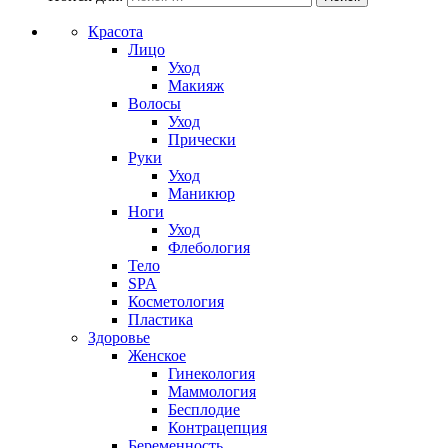
Красота
Лицо
Уход
Макияж
Волосы
Уход
Прически
Руки
Уход
Маникюр
Ноги
Уход
Флебология
Тело
SPA
Косметология
Пластика
Здоровье
Женское
Гинекология
Маммология
Бесплодие
Контрацепция
Беременность