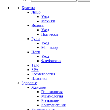
Красота
Лицо
Уход
Макияж
Волосы
Уход
Прически
Руки
Уход
Маникюр
Ноги
Уход
Флебология
Тело
SPA
Косметология
Пластика
Здоровье
Женское
Гинекология
Маммология
Бесплодие
Контрацепция
Беременность