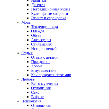
Напитки
Десерты
Нетрадиционная кухня
Кулинарные хитрости
Этикет и сервировка
Мода
Тенденции года
Одежда
Обувь
Аксессуары
Стилемания
История вещей
Отдых
Отдых с детьми
Праздники
Хобби
В путешествие
Как прекрасен этот мир
Любовь
Все о мужчинах
Отношения
Секс
В браке
Психология
Отношения