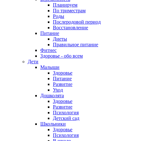
Планируем
По триместрам
Роды
Послеродовой период
Восстановление
Питание
Диеты
Правильное питание
Фитнес
Здоровье - обо всем
Дети
Малыши
Здоровье
Питание
Развитие
Уход
Дошколята
Здоровье
Развитие
Психология
Детский сад
Школьники
Здоровье
Психология
В школе