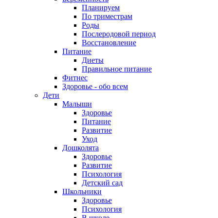
Планируем
По триместрам
Роды
Послеродовой период
Восстановление
Питание
Диеты
Правильное питание
Фитнес
Здоровье - обо всем
Дети
Малыши
Здоровье
Питание
Развитие
Уход
Дошколята
Здоровье
Развитие
Психология
Детский сад
Школьники
Здоровье
Психология
В школе