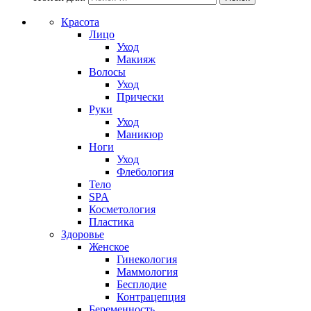
Красота
Лицо
Уход
Макияж
Волосы
Уход
Прически
Руки
Уход
Маникюр
Ноги
Уход
Флебология
Тело
SPA
Косметология
Пластика
Здоровье
Женское
Гинекология
Маммология
Бесплодие
Контрацепция
Беременность