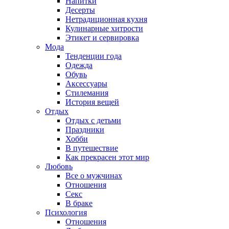
Напитки
Десерты
Нетрадиционная кухня
Кулинарные хитрости
Этикет и сервировка
Мода
Тенденции года
Одежда
Обувь
Аксессуары
Стилемания
История вещей
Отдых
Отдых с детьми
Праздники
Хобби
В путешествие
Как прекрасен этот мир
Любовь
Все о мужчинах
Отношения
Секс
В браке
Психология
Отношения