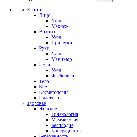
Красота
Лицо
Уход
Макияж
Волосы
Уход
Прически
Руки
Уход
Маникюр
Ноги
Уход
Флебология
Тело
SPA
Косметология
Пластика
Здоровье
Женское
Гинекология
Маммология
Бесплодие
Контрацепция
Беременность