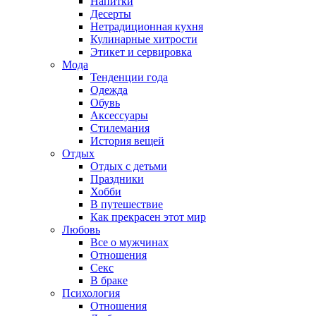
Напитки
Десерты
Нетрадиционная кухня
Кулинарные хитрости
Этикет и сервировка
Мода
Тенденции года
Одежда
Обувь
Аксессуары
Стилемания
История вещей
Отдых
Отдых с детьми
Праздники
Хобби
В путешествие
Как прекрасен этот мир
Любовь
Все о мужчинах
Отношения
Секс
В браке
Психология
Отношения