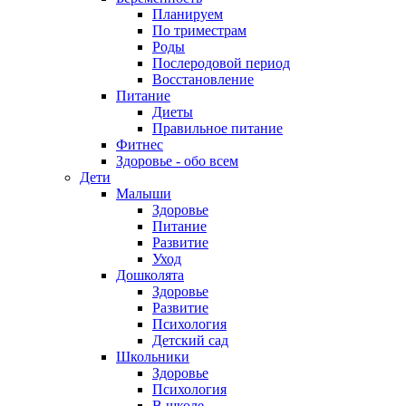
Планируем
По триместрам
Роды
Послеродовой период
Восстановление
Питание
Диеты
Правильное питание
Фитнес
Здоровье - обо всем
Дети
Малыши
Здоровье
Питание
Развитие
Уход
Дошколята
Здоровье
Развитие
Психология
Детский сад
Школьники
Здоровье
Психология
В школе