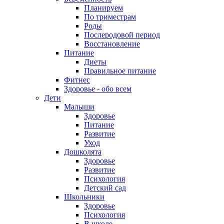
Планируем
По триместрам
Роды
Послеродовой период
Восстановление
Питание
Диеты
Правильное питание
Фитнес
Здоровье - обо всем
Дети
Малыши
Здоровье
Питание
Развитие
Уход
Дошколята
Здоровье
Развитие
Психология
Детский сад
Школьники
Здоровье
Психология
В школе