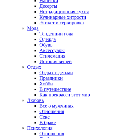
Напитки
Десерты
Нетрадиционная кухня
Кулинарные хитрости
Этикет и сервировка
Мода
Тенденции года
Одежда
Обувь
Аксессуары
Стилемания
История вещей
Отдых
Отдых с детьми
Праздники
Хобби
В путешествие
Как прекрасен этот мир
Любовь
Все о мужчинах
Отношения
Секс
В браке
Психология
Отношения