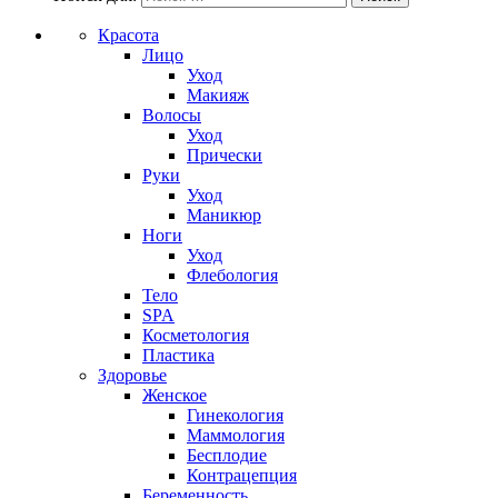
Красота
Лицо
Уход
Макияж
Волосы
Уход
Прически
Руки
Уход
Маникюр
Ноги
Уход
Флебология
Тело
SPA
Косметология
Пластика
Здоровье
Женское
Гинекология
Маммология
Бесплодие
Контрацепция
Беременность