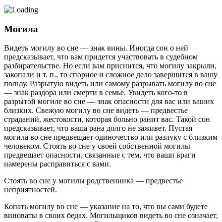
Могила
Видеть могилу во сне — знак вины. Иногда сон о ней
предсказывает, что вам придется участвовать в судебном
разбирательстве. Но если вам приснится, что могилу закрыли,
закопали и т. п., то спорное и сложное дело завершится в вашу
пользу. Разрытую видеть или самому разрывать могилу во сне
— знак раздора или смерти в семье. Увидеть кого-то в
разрытой могиле во сне — знак опасности для вас или ваших
близких. Свежую могилу во сне видеть — предвестье
страданий, жестокости, которая больно ранит вас. Такой сон
предсказывает, что ваша рана долго не заживет. Пустая
могила во сне предвещает одиночество или разлуку с близким
человеком. Стоять во сне у своей собственной могилы
предвещает опасности, связанные с тем, что ваши враги
намерены расправиться с вами.
Стоять во сне у могилы родственника — предвестье
неприятностей.
Копать могилу во сне — указание на то, что вы сами будете
виноваты в своих бедах. Могильщиков видеть во сне означает,