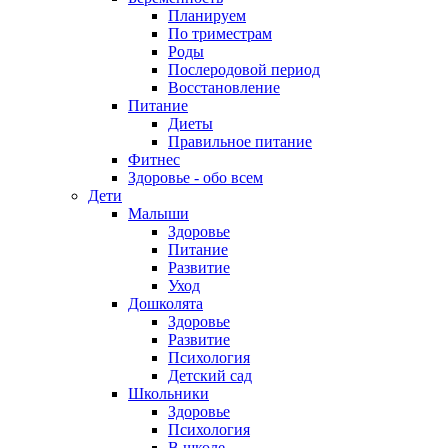
Планируем
По триместрам
Роды
Послеродовой период
Восстановление
Питание
Диеты
Правильное питание
Фитнес
Здоровье - обо всем
Дети
Малыши
Здоровье
Питание
Развитие
Уход
Дошколята
Здоровье
Развитие
Психология
Детский сад
Школьники
Здоровье
Психология
В школе