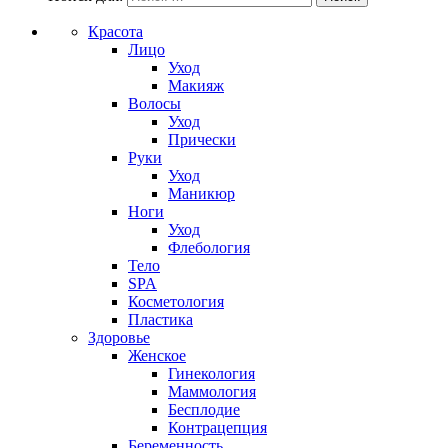
Красота
Лицо
Уход
Макияж
Волосы
Уход
Прически
Руки
Уход
Маникюр
Ноги
Уход
Флебология
Тело
SPA
Косметология
Пластика
Здоровье
Женское
Гинекология
Маммология
Бесплодие
Контрацепция
Беременность