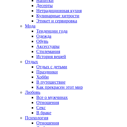
Напитки
Десерты
Нетрадиционная кухня
Кулинарные хитрости
Этикет и сервировка
Мода
Тенденции года
Одежда
Обувь
Аксессуары
Стилемания
История вещей
Отдых
Отдых с детьми
Праздники
Хобби
В путешествие
Как прекрасен этот мир
Любовь
Все о мужчинах
Отношения
Секс
В браке
Психология
Отношения