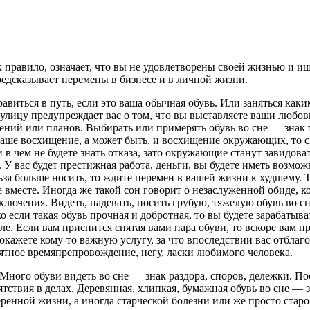
ак правило, означает, что вы не удовлетворены своей жизнью и и
едсказывает перемены в бизнесе и в личной жизни.
равиться в путь, если это ваша обычная обувь. Или заняться каки
улицу предупреждает вас о том, что вы выставляете ваши любов
рений или планов. Выбирать или примерять обувь во сне — знак т
ваше восхищение, а может быть, и восхищение окружающих, то с
 в чем не будете знать отказа, зато окружающие станут завидоват
У вас будет престижная работа, деньги, вы будете иметь возможн
льзя больше носить, то ждите перемен в вашей жизни к худшему. 
е вместе. Иногда же такой сон говорит о незаслуженной обиде, 
лючения. Видеть, надевать, носить грубую, тяжелую обувь во сн
если такая обувь прочная и добротная, то вы будете зарабатывать
е. Если вам приснится снятая вами пара обуви, то вскоре вам п
окажете кому-то важную услугу, за что впоследствии вас отблаго
ятное времяпрепровождение, негу, ласки любимого человека.
 Много обуви видеть во сне — знак раздора, споров, дележки. Пос
ятствия в делах. Деревянная, хлипкая, бумажная обувь во сне — з
ренной жизни, а иногда старческой болезни или же просто стар