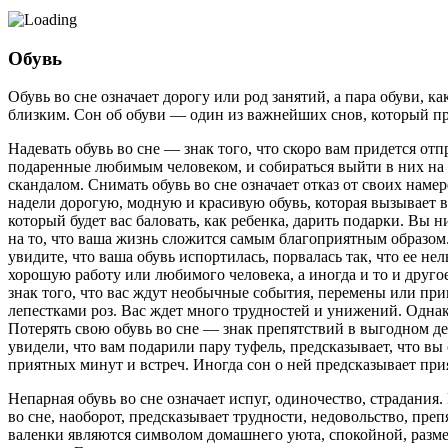
Обувь
Обувь во сне означает дорогу или род занятий, а пара обуви, к
близким. Сон об обуви — один из важнейших снов, который пр
Надевать обувь во сне — знак того, что скоро вам придется отп
подаренные любимым человеком, и собираться выйти в них на 
скандалом. Снимать обувь во сне означает отказ от своих наме
надели дорогую, модную и красивую обувь, которая вызывает 
который будет вас баловать, как ребенка, дарить подарки. Вы ни
на то, что ваша жизнь сложится самым благоприятным образом. 
увидите, что ваша обувь испортилась, порвалась так, что ее не
хорошую работу или любимого человека, а иногда и то и друго
знак того, что вас ждут необычные события, перемены или прик
лепестками роз. Вас ждет много трудностей и унижений. Однако 
Потерять свою обувь во сне — знак препятствий в выгодном дел
увидели, что вам подарили пару туфель, предсказывает, что вы 
приятных минут и встреч. Иногда сон о ней предсказывает при
Непарная обувь во сне означает испуг, одиночество, страдания.
во сне, наоборот, предсказывает трудности, недовольство, преп
валенки являются символом домашнего уюта, спокойной, разме