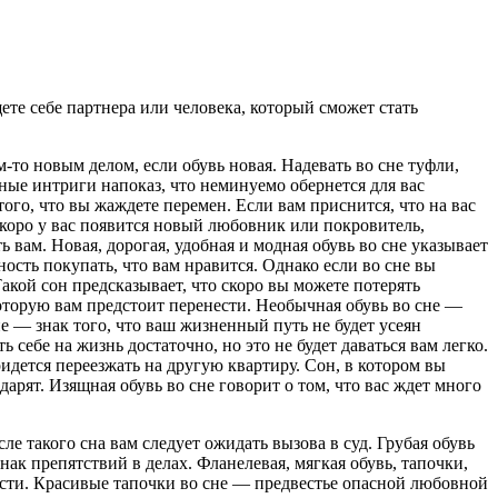
щете себе партнера или человека, который сможет стать
м-то новым делом, если обувь новая. Надевать во сне туфли,
ные интриги напоказ, что неминуемо обернется для вас
ого, что вы жаждете перемен. Если вам приснится, что на вас
коро у вас появится новый любовник или покровитель,
ь вам. Новая, дорогая, удобная и модная обувь во сне указывает
ость покупать, что вам нравится. Однако если во сне вы
Такой сон предсказывает, что скоро вы можете потерять
которую вам предстоит перенести. Необычная обувь во сне —
е — знак того, что ваш жизненный путь не будет усеян
 себе на жизнь достаточно, но это не будет даваться вам легко.
ридется переезжать на другую квартиру. Сон, в котором вы
дарят. Изящная обувь во сне говорит о том, что вас ждет много
ле такого сна вам следует ожидать вызова в суд. Грубая обувь
нак препятствий в делах. Фланелевая, мягкая обувь, тапочки,
ости. Красивые тапочки во сне — предвестье опасной любовной