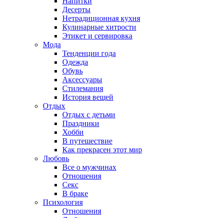
Напитки
Десерты
Нетрадиционная кухня
Кулинарные хитрости
Этикет и сервировка
Мода
Тенденции года
Одежда
Обувь
Аксессуары
Стилемания
История вещей
Отдых
Отдых с детьми
Праздники
Хобби
В путешествие
Как прекрасен этот мир
Любовь
Все о мужчинах
Отношения
Секс
В браке
Психология
Отношения