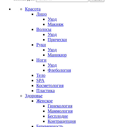
Красота
Лицо
Уход
Макияж
Волосы
Уход
Прически
Руки
Уход
Маникюр
Ноги
Уход
Флебология
Тело
SPA
Косметология
Пластика
Здоровье
Женское
Гинекология
Маммология
Бесплодие
Контрацепция
Беременность