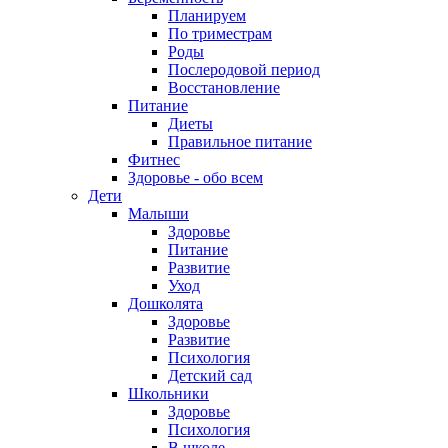
Планируем
По триместрам
Роды
Послеродовой период
Восстановление
Питание
Диеты
Правильное питание
Фитнес
Здоровье - обо всем
Дети
Малыши
Здоровье
Питание
Развитие
Уход
Дошколята
Здоровье
Развитие
Психология
Детский сад
Школьники
Здоровье
Психология
В школе