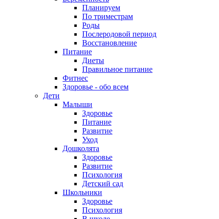
Планируем
По триместрам
Роды
Послеродовой период
Восстановление
Питание
Диеты
Правильное питание
Фитнес
Здоровье - обо всем
Дети
Малыши
Здоровье
Питание
Развитие
Уход
Дошколята
Здоровье
Развитие
Психология
Детский сад
Школьники
Здоровье
Психология
В школе