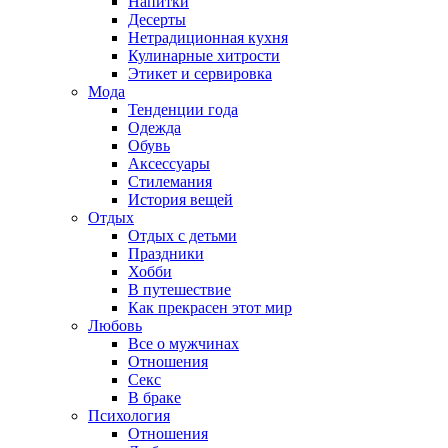
Напитки
Десерты
Нетрадиционная кухня
Кулинарные хитрости
Этикет и сервировка
Мода
Тенденции года
Одежда
Обувь
Аксессуары
Стилемания
История вещей
Отдых
Отдых с детьми
Праздники
Хобби
В путешествие
Как прекрасен этот мир
Любовь
Все о мужчинах
Отношения
Секс
В браке
Психология
Отношения