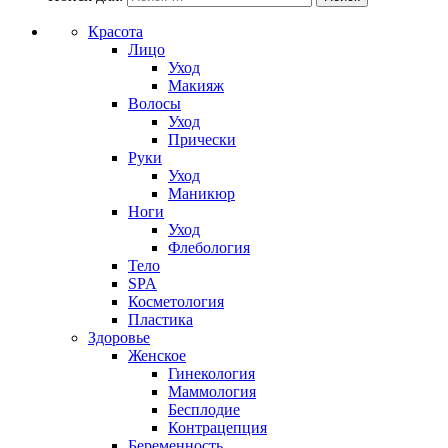
Красота
Лицо
Уход
Макияж
Волосы
Уход
Прически
Руки
Уход
Маникюр
Ноги
Уход
Флебология
Тело
SPA
Косметология
Пластика
Здоровье
Женское
Гинекология
Маммология
Бесплодие
Контрацепция
Беременность