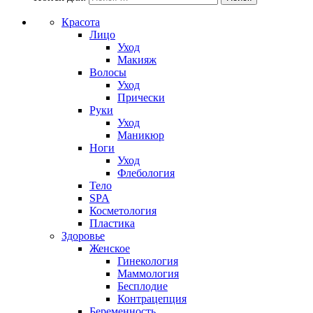
Красота
Лицо
Уход
Макияж
Волосы
Уход
Прически
Руки
Уход
Маникюр
Ноги
Уход
Флебология
Тело
SPA
Косметология
Пластика
Здоровье
Женское
Гинекология
Маммология
Бесплодие
Контрацепция
Беременность