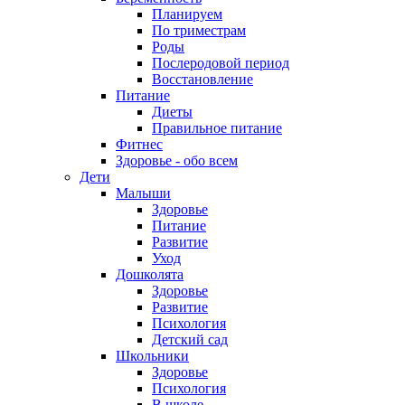
Планируем
По триместрам
Роды
Послеродовой период
Восстановление
Питание
Диеты
Правильное питание
Фитнес
Здоровье - обо всем
Дети
Малыши
Здоровье
Питание
Развитие
Уход
Дошколята
Здоровье
Развитие
Психология
Детский сад
Школьники
Здоровье
Психология
В школе