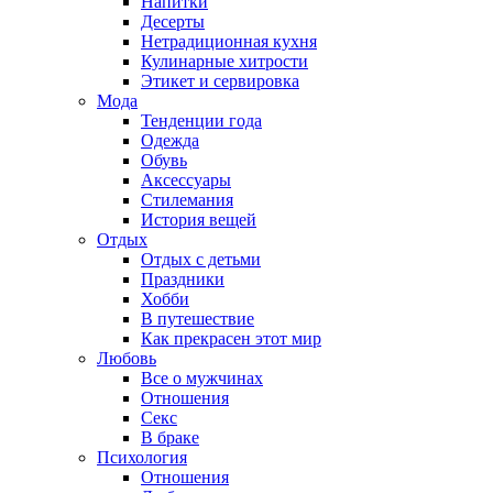
Напитки
Десерты
Нетрадиционная кухня
Кулинарные хитрости
Этикет и сервировка
Мода
Тенденции года
Одежда
Обувь
Аксессуары
Стилемания
История вещей
Отдых
Отдых с детьми
Праздники
Хобби
В путешествие
Как прекрасен этот мир
Любовь
Все о мужчинах
Отношения
Секс
В браке
Психология
Отношения