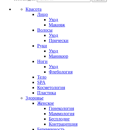
Красота
Лицо
Уход
Макияж
Волосы
Уход
Прически
Руки
Уход
Маникюр
Ноги
Уход
Флебология
Тело
SPA
Косметология
Пластика
Здоровье
Женское
Гинекология
Маммология
Бесплодие
Контрацепция
Беременность