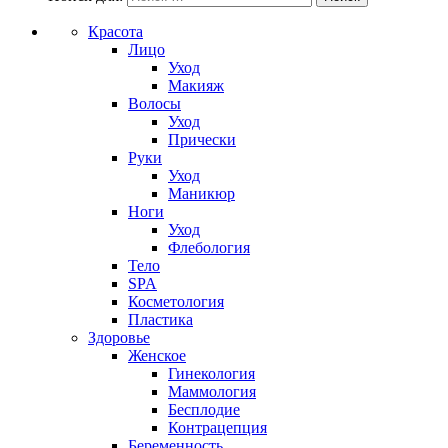
Красота
Лицо
Уход
Макияж
Волосы
Уход
Прически
Руки
Уход
Маникюр
Ноги
Уход
Флебология
Тело
SPA
Косметология
Пластика
Здоровье
Женское
Гинекология
Маммология
Бесплодие
Контрацепция
Беременность