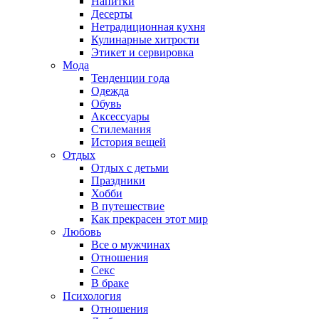
Напитки
Десерты
Нетрадиционная кухня
Кулинарные хитрости
Этикет и сервировка
Мода
Тенденции года
Одежда
Обувь
Аксессуары
Стилемания
История вещей
Отдых
Отдых с детьми
Праздники
Хобби
В путешествие
Как прекрасен этот мир
Любовь
Все о мужчинах
Отношения
Секс
В браке
Психология
Отношения