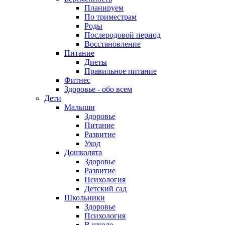
Планируем
По триместрам
Роды
Послеродовой период
Восстановление
Питание
Диеты
Правильное питание
Фитнес
Здоровье - обо всем
Дети
Малыши
Здоровье
Питание
Развитие
Уход
Дошколята
Здоровье
Развитие
Психология
Детский сад
Школьники
Здоровье
Психология
В школе