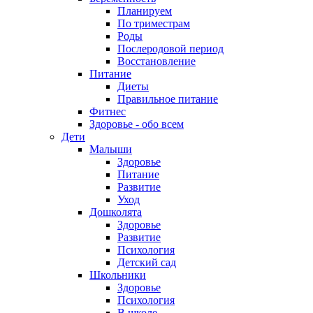
Планируем
По триместрам
Роды
Послеродовой период
Восстановление
Питание
Диеты
Правильное питание
Фитнес
Здоровье - обо всем
Дети
Малыши
Здоровье
Питание
Развитие
Уход
Дошколята
Здоровье
Развитие
Психология
Детский сад
Школьники
Здоровье
Психология
В школе