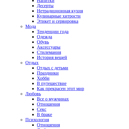
Напитки
Десерты
Нетрадиционная кухня
Кулинарные хитрости
Этикет и сервировка
Мода
Тенденции года
Одежда
Обувь
Аксессуары
Стилемания
История вещей
Отдых
Отдых с детьми
Праздники
Хобби
В путешествие
Как прекрасен этот мир
Любовь
Все о мужчинах
Отношения
Секс
В браке
Психология
Отношения