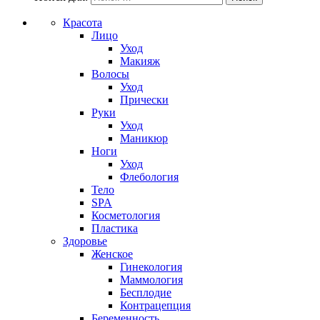
Красота
Лицо
Уход
Макияж
Волосы
Уход
Прически
Руки
Уход
Маникюр
Ноги
Уход
Флебология
Тело
SPA
Косметология
Пластика
Здоровье
Женское
Гинекология
Маммология
Бесплодие
Контрацепция
Беременность