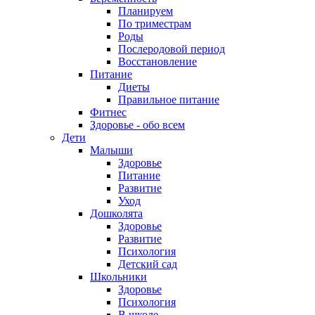
Планируем
По триместрам
Роды
Послеродовой период
Восстановление
Питание
Диеты
Правильное питание
Фитнес
Здоровье - обо всем
Дети
Малыши
Здоровье
Питание
Развитие
Уход
Дошколята
Здоровье
Развитие
Психология
Детский сад
Школьники
Здоровье
Психология
В школе