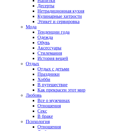
Напитки
Десерты
Нетрадиционная кухня
Кулинарные хитрости
Этикет и сервировка
Мода
Тенденции года
Одежда
Обувь
Аксессуары
Стилемания
История вещей
Отдых
Отдых с детьми
Праздники
Хобби
В путешествие
Как прекрасен этот мир
Любовь
Все о мужчинах
Отношения
Секс
В браке
Психология
Отношения