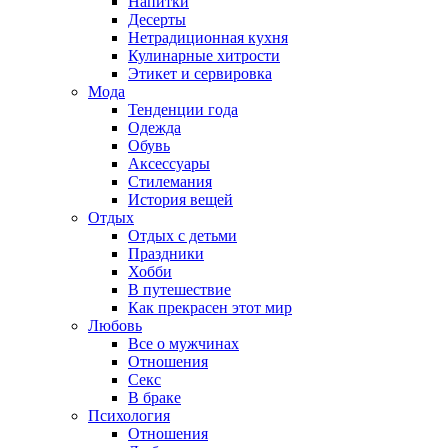
Напитки
Десерты
Нетрадиционная кухня
Кулинарные хитрости
Этикет и сервировка
Мода
Тенденции года
Одежда
Обувь
Аксессуары
Стилемания
История вещей
Отдых
Отдых с детьми
Праздники
Хобби
В путешествие
Как прекрасен этот мир
Любовь
Все о мужчинах
Отношения
Секс
В браке
Психология
Отношения