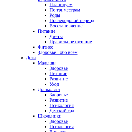
Планируем
По триместрам
Роды
Послеродовой период
Восстановление
Питание
Диеты
Правильное питание
Фитнес
Здоровье - обо всем
Дети
Малыши
Здоровье
Питание
Развитие
Уход
Дошколята
Здоровье
Развитие
Психология
Детский сад
Школьники
Здоровье
Психология
В школе