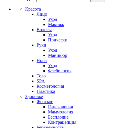
Красота
Лицо
Уход
Макияж
Волосы
Уход
Прически
Руки
Уход
Маникюр
Ноги
Уход
Флебология
Тело
SPA
Косметология
Пластика
Здоровье
Женское
Гинекология
Маммология
Бесплодие
Контрацепция
Беременность