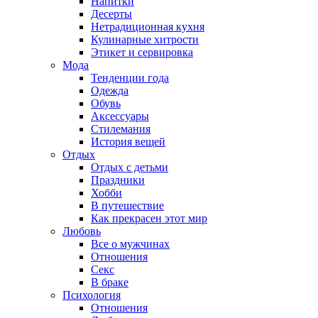
Напитки
Десерты
Нетрадиционная кухня
Кулинарные хитрости
Этикет и сервировка
Мода
Тенденции года
Одежда
Обувь
Аксессуары
Стилемания
История вещей
Отдых
Отдых с детьми
Праздники
Хобби
В путешествие
Как прекрасен этот мир
Любовь
Все о мужчинах
Отношения
Секс
В браке
Психология
Отношения