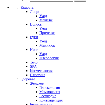
Красота
Лицо
Уход
Макияж
Волосы
Уход
Прически
Руки
Уход
Маникюр
Ноги
Уход
Флебология
Тело
SPA
Косметология
Пластика
Здоровье
Женское
Гинекология
Маммология
Бесплодие
Контрацепция
Беременность