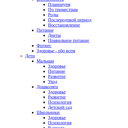
Планируем
По триместрам
Роды
Послеродовой период
Восстановление
Питание
Диеты
Правильное питание
Фитнес
Здоровье - обо всем
Дети
Малыши
Здоровье
Питание
Развитие
Уход
Дошколята
Здоровье
Развитие
Психология
Детский сад
Школьники
Здоровье
Психология
В школе