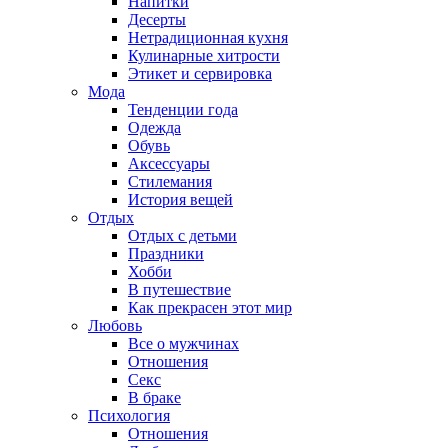
Напитки
Десерты
Нетрадиционная кухня
Кулинарные хитрости
Этикет и сервировка
Мода
Тенденции года
Одежда
Обувь
Аксессуары
Стилемания
История вещей
Отдых
Отдых с детьми
Праздники
Хобби
В путешествие
Как прекрасен этот мир
Любовь
Все о мужчинах
Отношения
Секс
В браке
Психология
Отношения