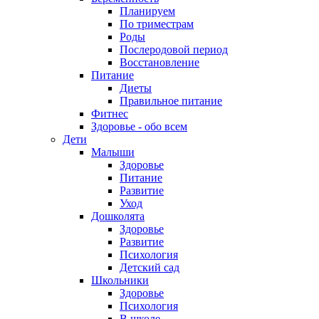
Планируем
По триместрам
Роды
Послеродовой период
Восстановление
Питание
Диеты
Правильное питание
Фитнес
Здоровье - обо всем
Дети
Малыши
Здоровье
Питание
Развитие
Уход
Дошколята
Здоровье
Развитие
Психология
Детский сад
Школьники
Здоровье
Психология
В школе