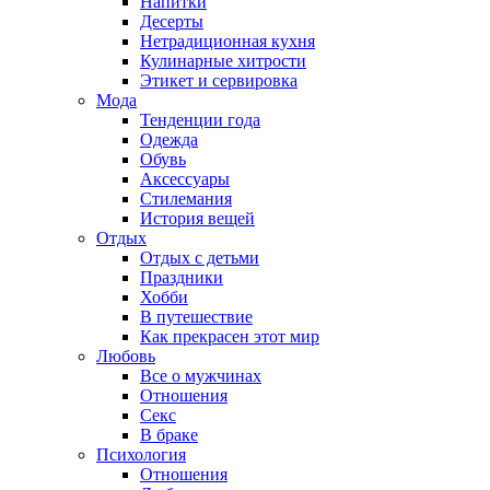
Напитки
Десерты
Нетрадиционная кухня
Кулинарные хитрости
Этикет и сервировка
Мода
Тенденции года
Одежда
Обувь
Аксессуары
Стилемания
История вещей
Отдых
Отдых с детьми
Праздники
Хобби
В путешествие
Как прекрасен этот мир
Любовь
Все о мужчинах
Отношения
Секс
В браке
Психология
Отношения