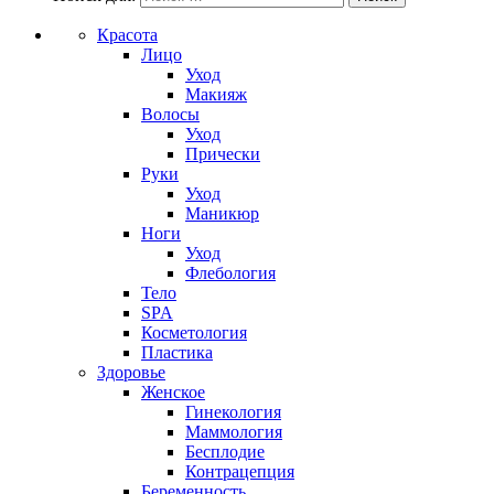
Красота
Лицо
Уход
Макияж
Волосы
Уход
Прически
Руки
Уход
Маникюр
Ноги
Уход
Флебология
Тело
SPA
Косметология
Пластика
Здоровье
Женское
Гинекология
Маммология
Бесплодие
Контрацепция
Беременность