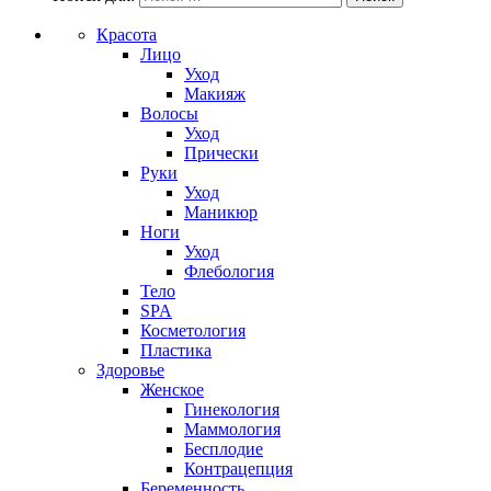
Красота
Лицо
Уход
Макияж
Волосы
Уход
Прически
Руки
Уход
Маникюр
Ноги
Уход
Флебология
Тело
SPA
Косметология
Пластика
Здоровье
Женское
Гинекология
Маммология
Бесплодие
Контрацепция
Беременность