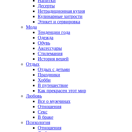
Напитки
Десерты
Нетрадиционная кухня
Кулинарные хитрости
Этикет и сервировка
Мода
Тенденции года
Одежда
Обувь
Аксессуары
Стилемания
История вещей
Отдых
Отдых с детьми
Праздники
Хобби
В путешествие
Как прекрасен этот мир
Любовь
Все о мужчинах
Отношения
Секс
В браке
Психология
Отношения