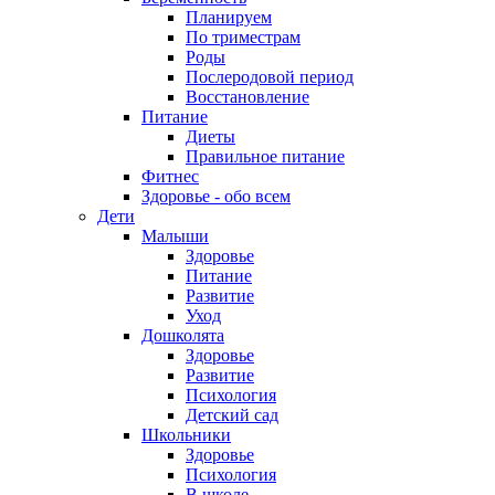
Планируем
По триместрам
Роды
Послеродовой период
Восстановление
Питание
Диеты
Правильное питание
Фитнес
Здоровье - обо всем
Дети
Малыши
Здоровье
Питание
Развитие
Уход
Дошколята
Здоровье
Развитие
Психология
Детский сад
Школьники
Здоровье
Психология
В школе