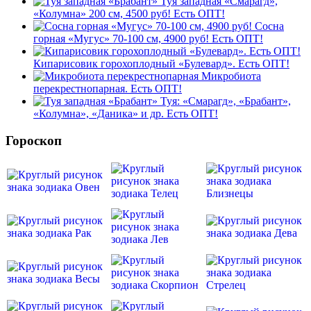
Туя западная «Смарагд»,
«Колумна» 200 см, 4500 руб! Есть ОПТ!
Сосна
горная «Мугус» 70-100 см, 4900 руб! Есть ОПТ!
Кипарисовик горохоплодный «Булевард». Есть ОПТ!
Микробиота
перекрестнопарная. Есть ОПТ!
Туя: «Смарагд», «Брабант»,
«Колумна», «Даника» и др. Есть ОПТ!
Гороскоп