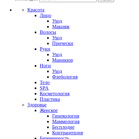
Красота
Лицо
Уход
Макияж
Волосы
Уход
Прически
Руки
Уход
Маникюр
Ноги
Уход
Флебология
Тело
SPA
Косметология
Пластика
Здоровье
Женское
Гинекология
Маммология
Бесплодие
Контрацепция
Беременность