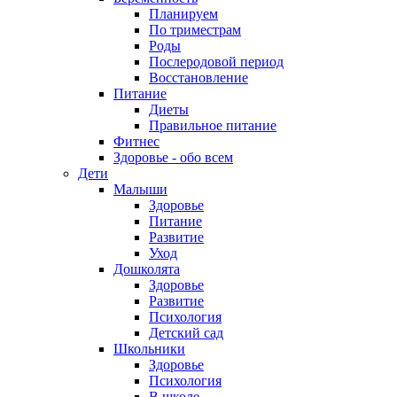
Планируем
По триместрам
Роды
Послеродовой период
Восстановление
Питание
Диеты
Правильное питание
Фитнес
Здоровье - обо всем
Дети
Малыши
Здоровье
Питание
Развитие
Уход
Дошколята
Здоровье
Развитие
Психология
Детский сад
Школьники
Здоровье
Психология
В школе