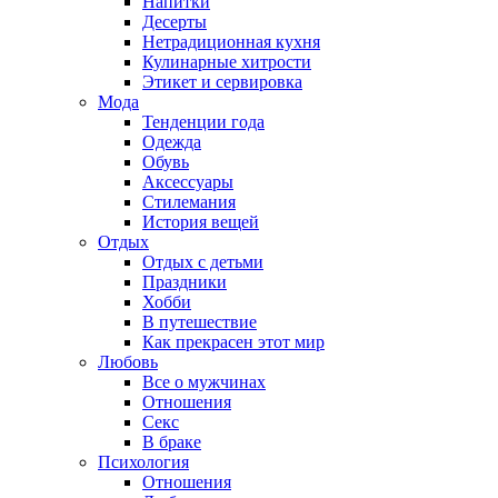
Напитки
Десерты
Нетрадиционная кухня
Кулинарные хитрости
Этикет и сервировка
Мода
Тенденции года
Одежда
Обувь
Аксессуары
Стилемания
История вещей
Отдых
Отдых с детьми
Праздники
Хобби
В путешествие
Как прекрасен этот мир
Любовь
Все о мужчинах
Отношения
Секс
В браке
Психология
Отношения