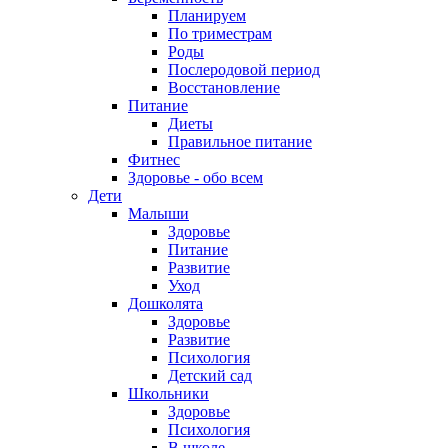
Планируем
По триместрам
Роды
Послеродовой период
Восстановление
Питание
Диеты
Правильное питание
Фитнес
Здоровье - обо всем
Дети
Малыши
Здоровье
Питание
Развитие
Уход
Дошколята
Здоровье
Развитие
Психология
Детский сад
Школьники
Здоровье
Психология
В школе