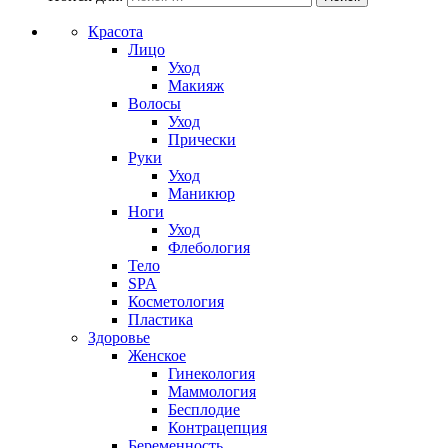
Красота
Лицо
Уход
Макияж
Волосы
Уход
Прически
Руки
Уход
Маникюр
Ноги
Уход
Флебология
Тело
SPA
Косметология
Пластика
Здоровье
Женское
Гинекология
Маммология
Бесплодие
Контрацепция
Беременность