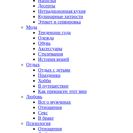
Напитки
Десерты
Нетрадиционная кухня
Кулинарные хитрости
Этикет и сервировка
Мода
Тенденции года
Одежда
Обувь
Аксессуары
Стилемания
История вещей
Отдых
Отдых с детьми
Праздники
Хобби
В путешествие
Как прекрасен этот мир
Любовь
Все о мужчинах
Отношения
Секс
В браке
Психология
Отношения