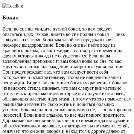
Бокал
Если во сне вы увидите пустой бокал, то вам следует
опасаться злых языков; видеть во сне полный бокал — знак
грядущего счастья. Больным такой сон предсказывает
нескорое выздоровление. Если во сне вы пьете воду из
красивого бокала, то вас ожидает пустая трата времени на
сделку, которая никогда не осуществится. Если ваша
возлюбленная преподносит вам бокал воды во сне, то вас
ждут чувственные наслаждения и запретные удовольствия.
Сон предупреждает вас, что вам следует вести себя
осторожнее и осмотрительнее, чтобы не навредить вашей
репутации. Видеть во сне много богато украшенных бокалов
из венского стекла означает, что вам следует внимательно
отнестись к предложениям, которые вы получите от людей,
обладающих властью и деньгами, потому что это поможет вам
радикально изменить свою жизнь и добиться больших
успехов. Бокалы, наполненные вином во сне, — знак хороших
новостей. Если вино слад­кое, то вас ждет много приятного.
Дорожные бокалы видеть во сне, в то время когда вы думаете
об отсутствующем человеке, от которого вы не имели вестей,
означает, что он жив, здоров и находится в дороге далеко от