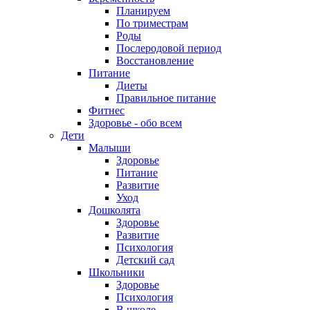
Планируем
По триместрам
Роды
Послеродовой период
Восстановление
Питание
Диеты
Правильное питание
Фитнес
Здоровье - обо всем
Дети
Малыши
Здоровье
Питание
Развитие
Уход
Дошколята
Здоровье
Развитие
Психология
Детский сад
Школьники
Здоровье
Психология
В школе