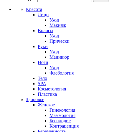
Красота
Лицо
Уход
Макияж
Волосы
Уход
Прически
Руки
Уход
Маникюр
Ноги
Уход
Флебология
Тело
SPA
Косметология
Пластика
Здоровье
Женское
Гинекология
Маммология
Бесплодие
Контрацепция
Беременность