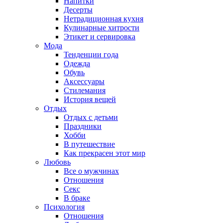
Напитки
Десерты
Нетрадиционная кухня
Кулинарные хитрости
Этикет и сервировка
Мода
Тенденции года
Одежда
Обувь
Аксессуары
Стилемания
История вещей
Отдых
Отдых с детьми
Праздники
Хобби
В путешествие
Как прекрасен этот мир
Любовь
Все о мужчинах
Отношения
Секс
В браке
Психология
Отношения