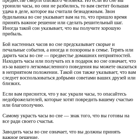
предвестье смерти близкого человека. Но если во сне вы
уронили часы, но они не разбились, то вам светит большая
удача в деле, которое вы считали безнадежным. Звон
будильника во сне указывает вам на то, что пришло время
принять важное решение или сделать решительный шаг.
Иногда такой сон указывает, что вы получите хорошую
прибыль.
Бой настенных часов во сне предсказывает скорые и
печальные события, а иногда и похороны в семье. Терять или
дарить часы во сне — предвестье домашних неприятностей.
Находить часы или получать их в подарок во сне означает, что
из-за вашего легкомысленного поведения вы можете оказаться
в неприятном положении. Такой сон также указывает, что вам
следует воспользоваться добрыми советами ваших друзей или
близких.
Если вам приснится, что у вас украли часы, то опасайтесь
недоброжелателей, которые хотят повредить вашему счастью
или благополучию.
Самому украсть часы во сне — знак того, что вы готовы на
все ради своего счастья.
Заводить часы во сне означает, что вы должны принять
важное решение.