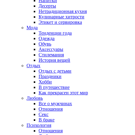
Напитки
Десерты
Нетрадиционная кухня
Кулинарные хитрости
Этикет и сервировка
Мода
Тенденции года
Одежда
Обувь
Аксессуары
Стилемания
История вещей
Отдых
Отдых с детьми
Праздники
Хобби
В путешествие
Как прекрасен этот мир
Любовь
Все о мужчинах
Отношения
Секс
В браке
Психология
Отношения