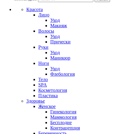
Красота
Лицо
Уход
Макияж
Волосы
Уход
Прически
Руки
Уход
Маникюр
Ноги
Уход
Флебология
Тело
SPA
Косметология
Пластика
Здоровье
Женское
Гинекология
Маммология
Бесплодие
Контрацепция
Беременность