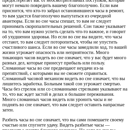
предостерегает вас от неосмотрительных поступков, которые
могут немало повредить вашему благополучию. Если вам
приснится, что кто-то забрал остановившиеся часы в ремонт,
то вам удастся благополучно выпутаться из очередной
авантюры. Если во сне часы спешат, то вам не следует
принимать скоропалительных решений. Сон также указывает
на то, что вам нужно успеть сделать что-то важное, и говорит
об ухудшении здоровья. Но если во сне вы видите, что часы
отстают, то вам следует поторопиться, чтобы не упустить
счастливого шанса. Если во сне часы замедлили ход, то вашей
жизни угрожает опасность или неприятности. Много
тикающих часов видеть во сне означает, что у вас будет много
разных дел, которые принесут прибыль или пользу.
Сломанные часы во сне предвещают неудачи из-за
препятствий, с которыми вы не сможете справиться.
Сломанный часовой механизм видеть во сне означает, что вы
лишитесь заработка. Больным такой сон угрожает смертью.
Часы без стрелок или со сломанными стрелками ука­зывают на
то, что вас ждет застой в делах и большие пережива­ния.
Много сломанных часов видеть или уронить часы и не
поднять во сне означает, что вам следует оставить напрасные
затеи.
Разбить часы во сне означает, что вы сами помешаете своему
счастью или спугнете удачу. Видеть разбитые часы —