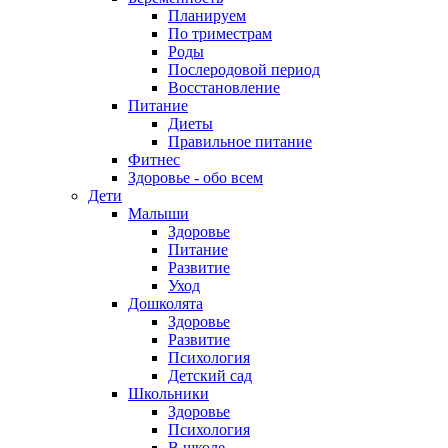
Планируем
По триместрам
Роды
Послеродовой период
Восстановление
Питание
Диеты
Правильное питание
Фитнес
Здоровье - обо всем
Дети
Малыши
Здоровье
Питание
Развитие
Уход
Дошколята
Здоровье
Развитие
Психология
Детский сад
Школьники
Здоровье
Психология
В школе