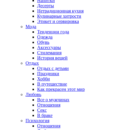
Напитки
Десерты
Нетрадиционная кухня
Кулинарные хитрости
Этикет и сервировка
Мода
Тенденции года
Одежда
Обувь
Аксессуары
Стилемания
История вещей
Отдых
Отдых с детьми
Праздники
Хобби
В путешествие
Как прекрасен этот мир
Любовь
Все о мужчинах
Отношения
Секс
В браке
Психология
Отношения