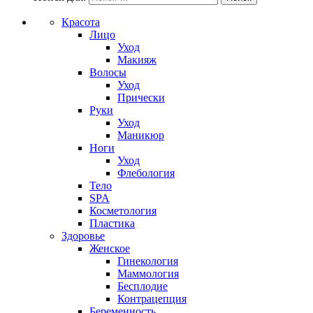
Красота
Лицо
Уход
Макияж
Волосы
Уход
Прически
Руки
Уход
Маникюр
Ноги
Уход
Флебология
Тело
SPA
Косметология
Пластика
Здоровье
Женское
Гинекология
Маммология
Бесплодие
Контрацепция
Беременность