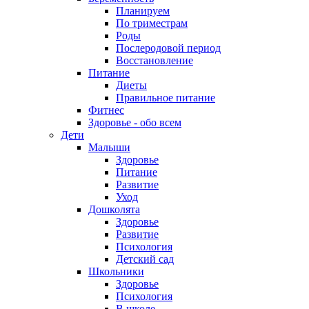
Планируем
По триместрам
Роды
Послеродовой период
Восстановление
Питание
Диеты
Правильное питание
Фитнес
Здоровье - обо всем
Дети
Малыши
Здоровье
Питание
Развитие
Уход
Дошколята
Здоровье
Развитие
Психология
Детский сад
Школьники
Здоровье
Психология
В школе