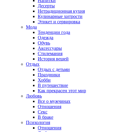
Напитки
Десерты
Нетрадиционная кухня
Кулинарные хитрости
Этикет и сервировка
Мода
Тенденции года
Одежда
Обувь
Аксессуары
Стилемания
История вещей
Отдых
Отдых с детьми
Праздники
Хобби
В путешествие
Как прекрасен этот мир
Любовь
Все о мужчинах
Отношения
Секс
В браке
Психология
Отношения