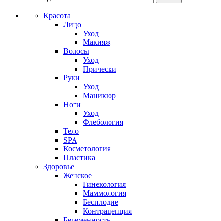
Красота
Лицо
Уход
Макияж
Волосы
Уход
Прически
Руки
Уход
Маникюр
Ноги
Уход
Флебология
Тело
SPA
Косметология
Пластика
Здоровье
Женское
Гинекология
Маммология
Бесплодие
Контрацепция
Беременность