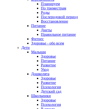
Планируем
По триместрам
Роды
Послеродовой период
Восстановление
Питание
Диеты
Правильное питание
Фитнес
Здоровье - обо всем
Дети
Малыши
Здоровье
Питание
Развитие
Уход
Дошколята
Здоровье
Развитие
Психология
Детский сад
Школьники
Здоровье
Психология
В школе