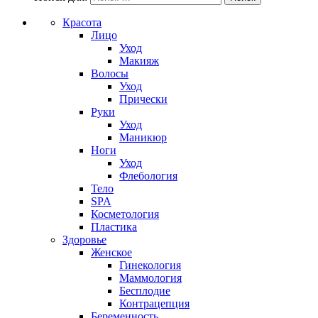
Красота
Лицо
Уход
Макияж
Волосы
Уход
Прически
Руки
Уход
Маникюр
Ноги
Уход
Флебология
Тело
SPA
Косметология
Пластика
Здоровье
Женское
Гинекология
Маммология
Бесплодие
Контрацепция
Беременность