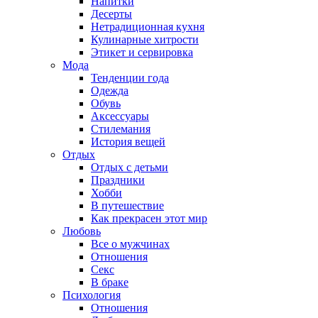
Напитки
Десерты
Нетрадиционная кухня
Кулинарные хитрости
Этикет и сервировка
Мода
Тенденции года
Одежда
Обувь
Аксессуары
Стилемания
История вещей
Отдых
Отдых с детьми
Праздники
Хобби
В путешествие
Как прекрасен этот мир
Любовь
Все о мужчинах
Отношения
Секс
В браке
Психология
Отношения