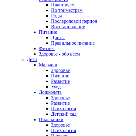
Планируем
По триместрам
Роды
Послеродовой период
Восстановление
Питание
Диеты
Правильное питание
Фитнес
Здоровье - обо всем
Дети
Малыши
Здоровье
Питание
Развитие
Уход
Дошколята
Здоровье
Развитие
Психология
Детский сад
Школьники
Здоровье
Психология
В школе