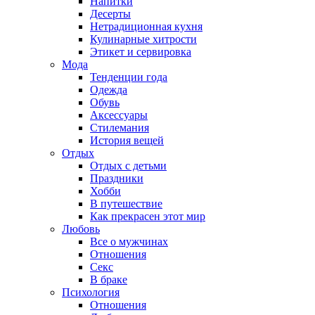
Напитки
Десерты
Нетрадиционная кухня
Кулинарные хитрости
Этикет и сервировка
Мода
Тенденции года
Одежда
Обувь
Аксессуары
Стилемания
История вещей
Отдых
Отдых с детьми
Праздники
Хобби
В путешествие
Как прекрасен этот мир
Любовь
Все о мужчинах
Отношения
Секс
В браке
Психология
Отношения