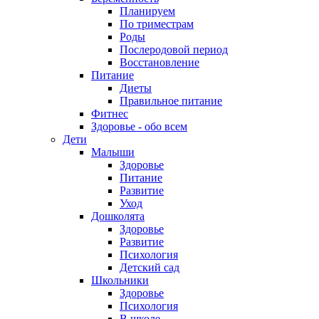
Планируем
По триместрам
Роды
Послеродовой период
Восстановление
Питание
Диеты
Правильное питание
Фитнес
Здоровье - обо всем
Дети
Малыши
Здоровье
Питание
Развитие
Уход
Дошколята
Здоровье
Развитие
Психология
Детский сад
Школьники
Здоровье
Психология
В школе