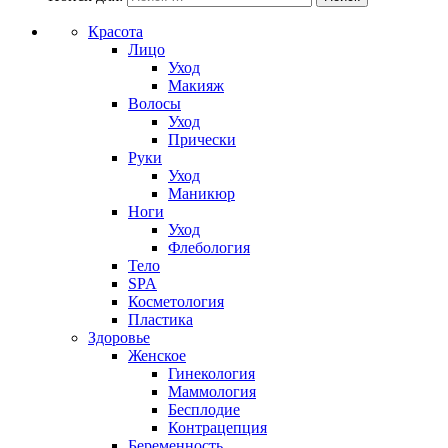
Красота
Лицо
Уход
Макияж
Волосы
Уход
Прически
Руки
Уход
Маникюр
Ноги
Уход
Флебология
Тело
SPA
Косметология
Пластика
Здоровье
Женское
Гинекология
Маммология
Бесплодие
Контрацепция
Беременность