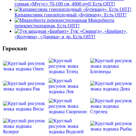
горная «Мугус» 70-100 см, 4900 руб! Есть ОПТ!
Кипарисовик горохоплодный «Булевард». Есть ОПТ!
Микробиота
перекрестнопарная. Есть ОПТ!
Туя: «Смарагд», «Брабант»,
«Колумна», «Даника» и др. Есть ОПТ!
Гороскоп